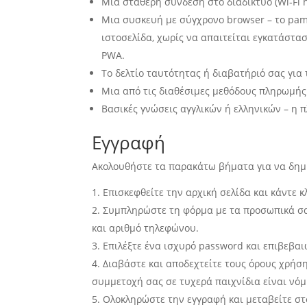
Μια σταθερή σύνδεση στο διαδίκτυο (Wi‑Fi ή
Μια συσκευή με σύγχρονο browser – το pame
ιστοσελίδα, χωρίς να απαιτείται εγκατάστα
PWA.
Το δελτίο ταυτότητας ή διαβατήριό σας για
Μια από τις διαθέσιμες μεθόδους πληρωμής 
Βασικές γνώσεις αγγλικών ή ελληνικών – η
Εγγραφή
Ακολουθήστε τα παρακάτω βήματα για να δημι
Επισκεφθείτε την αρχική σελίδα και κάντε κ
Συμπληρώστε τη φόρμα με τα προσωπικά σας
και αριθμό τηλεφώνου.
Επιλέξτε ένα ισχυρό password και επιβεβαι
Διαβάστε και αποδεχτείτε τους όρους χρήσ
συμμετοχή σας σε τυχερά παιχνίδια είναι νό
Ολοκληρώστε την εγγραφή και μεταβείτε στο