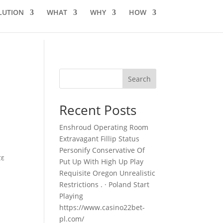
LUTION
WHAT
WHY
HOW
Search
Recent Posts
Enshroud Operating Room
Extravagant Fillip Status
Personify Conservative Of
τε
Put Up With High Up Play
Requisite Oregon Unrealistic
Restrictions . · Poland Start
Playing
https://www.casino22bet-
pl.com/