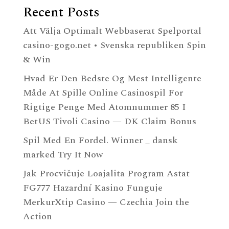
Recent Posts
Att Välja Optimalt Webbaserat Spelportal
casino-gogo.net • Svenska republiken Spin
& Win
Hvad Er Den Bedste Og Mest Intelligente
Måde At Spille Online Casinospil For
Rigtige Penge Med Atomnummer 85 I
BetUS Tivoli Casino — DK Claim Bonus
Spil Med En Fordel. Winner _ dansk
marked Try It Now
Jak Procvičuje Loajalita Program Astat
FG777 Hazardní Kasino Funguje
MerkurXtip Casino — Czechia Join the
Action