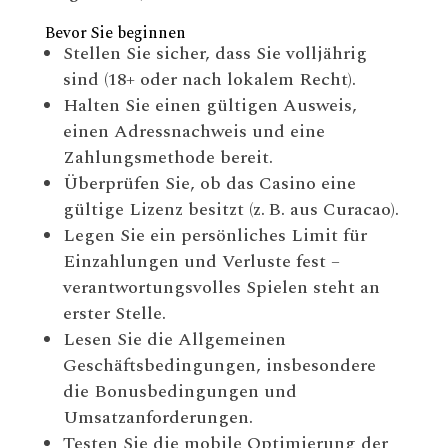
Bevor Sie beginnen
Stellen Sie sicher, dass Sie volljährig
sind (18+ oder nach lokalem Recht).
Halten Sie einen gültigen Ausweis,
einen Adressnachweis und eine
Zahlungsmethode bereit.
Überprüfen Sie, ob das Casino eine
gültige Lizenz besitzt (z. B. aus Curacao).
Legen Sie ein persönliches Limit für
Einzahlungen und Verluste fest –
verantwortungsvolles Spielen steht an
erster Stelle.
Lesen Sie die Allgemeinen
Geschäftsbedingungen, insbesondere
die Bonusbedingungen und
Umsatzanforderungen.
Testen Sie die mobile Optimierung der