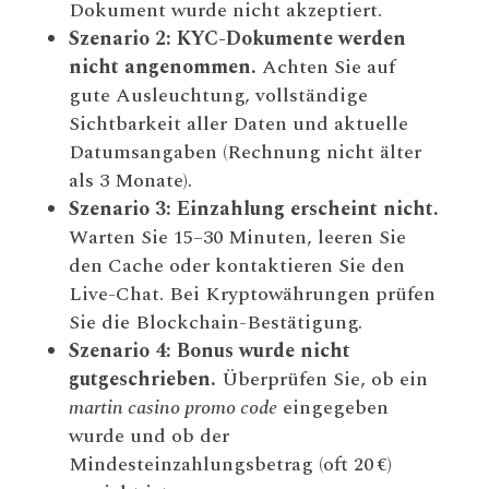
Dokument wurde nicht akzeptiert.
Szenario 2: KYC-Dokumente werden
nicht angenommen.
Achten Sie auf
gute Ausleuchtung, vollständige
Sichtbarkeit aller Daten und aktuelle
Datumsangaben (Rechnung nicht älter
als 3 Monate).
Szenario 3: Einzahlung erscheint nicht.
Warten Sie 15–30 Minuten, leeren Sie
den Cache oder kontaktieren Sie den
Live-Chat. Bei Kryptowährungen prüfen
Sie die Blockchain-Bestätigung.
Szenario 4: Bonus wurde nicht
gutgeschrieben.
Überprüfen Sie, ob ein
martin casino promo code
eingegeben
wurde und ob der
Mindesteinzahlungsbetrag (oft 20 €)