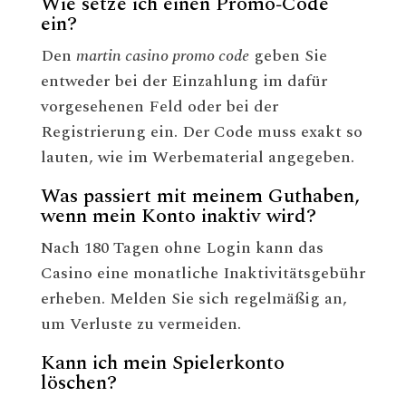
Wie setze ich einen Promo‑Code
ein?
Den
martin casino promo code
geben Sie
entweder bei der Einzahlung im dafür
vorgesehenen Feld oder bei der
Registrierung ein. Der Code muss exakt so
lauten, wie im Werbematerial angegeben.
Was passiert mit meinem Guthaben,
wenn mein Konto inaktiv wird?
Nach 180 Tagen ohne Login kann das
Casino eine monatliche Inaktivitätsgebühr
erheben. Melden Sie sich regelmäßig an,
um Verluste zu vermeiden.
Kann ich mein Spielerkonto
löschen?