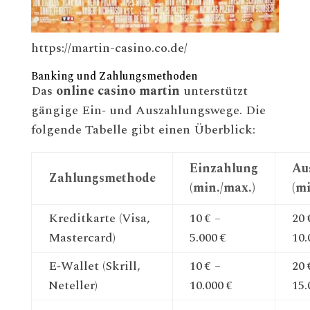
https://martin-casino.co.de/
Banking und Zahlungsmethoden
Das
online casino martin
unterstützt
gängige Ein‑ und Auszahlungswege. Die
folgende Tabelle gibt einen Überblick:
Einzahlung
Au
Zahlungsmethode
(min./max.)
(mi
Kreditkarte (Visa,
10 € –
20 
Mastercard)
5.000 €
10.
E‑Wallet (Skrill,
10 € –
20 
Neteller)
10.000 €
15.