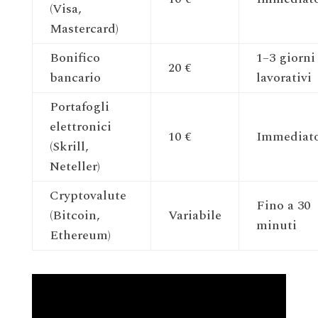
(Visa,
Mastercard)
Bonifico
1–3 giorni
20 €
bancario
lavorativi
Portafogli
elettronici
10 €
Immediat
(Skrill,
Neteller)
Cryptovalute
Fino a 30
(Bitcoin,
Variabile
minuti
Ethereum)