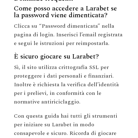
Come posso accedere a Larabet se
la password viene dimenticata?
Clicca su “Password dimenticata” nella
pagina di login. Inserisci l’email registrata
e segui le istruzioni per reimpostarla.
È sicuro giocare su Larabet?
Sì, il sito utilizza crittografia SSL per
proteggere i dati personali e finanziari.
Inoltre è richiesta la verifica dell’identità
per i prelievi, in conformità con le
normative antiriciclaggio.
Con questa guida hai tutti gli strumenti
per iniziare su Larabet in modo
consapevole e sicuro. Ricorda di giocare