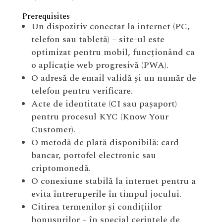
Prerequisites
Un dispozitiv conectat la internet (PC,
telefon sau tabletă) – site-ul este
optimizat pentru mobil, funcționând ca
o aplicație web progresivă (PWA).
O adresă de email validă și un număr de
telefon pentru verificare.
Acte de identitate (CI sau pașaport)
pentru procesul KYC (Know Your
Customer).
O metodă de plată disponibilă: card
bancar, portofel electronic sau
criptomonedă.
O conexiune stabilă la internet pentru a
evita întreruperile în timpul jocului.
Citirea termenilor și condițiilor
bonusurilor – în special cerințele de