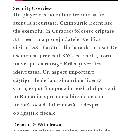
Security Overview
Un player casino online trebuie să fie
atent la securitate. Cazinourile licențiate
(de exemplu, în Curaçao) folosesc criptare
SSL pentru a proteja datele. Verifică
sigiliul SSL (lacătul din bara de adrese). De
asemenea, procesul KYC este obligatoriu –
nu vei putea retrage fără a-ți verifica
identitatea. Un aspect important:
câștigurile de la cazinouri cu licență
Curaçao pot fi supuse impozitului pe venit
în România, spre deosebire de cele cu
licență locală. Informează-te despre
obligațiile fiscale.
Deposits & Withdrawals