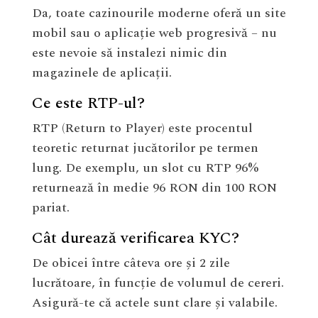
Da, toate cazinourile moderne oferă un site
mobil sau o aplicație web progresivă – nu
este nevoie să instalezi nimic din
magazinele de aplicații.
Ce este RTP-ul?
RTP (Return to Player) este procentul
teoretic returnat jucătorilor pe termen
lung. De exemplu, un slot cu RTP 96%
returnează în medie 96 RON din 100 RON
pariat.
Cât durează verificarea KYC?
De obicei între câteva ore și 2 zile
lucrătoare, în funcție de volumul de cereri.
Asigură-te că actele sunt clare și valabile.