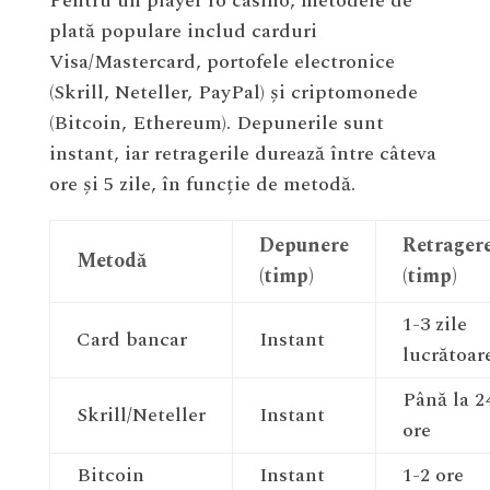
Pentru un player ro casino, metodele de
plată populare includ carduri
Visa/Mastercard, portofele electronice
(Skrill, Neteller, PayPal) și criptomonede
(Bitcoin, Ethereum). Depunerile sunt
instant, iar retragerile durează între câteva
ore și 5 zile, în funcție de metodă.
Depunere
Retrager
Metodă
(timp)
(timp)
1-3 zile
Card bancar
Instant
lucrătoar
Până la 2
Skrill/Neteller
Instant
ore
Bitcoin
Instant
1-2 ore