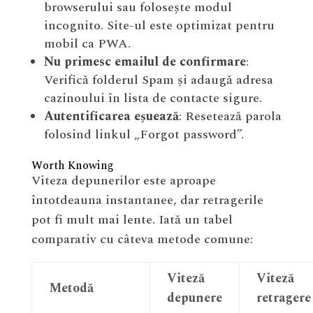
browserului sau folosește modul
incognito. Site-ul este optimizat pentru
mobil ca PWA.
Nu primesc emailul de confirmare
:
Verifică folderul Spam și adaugă adresa
cazinoului în lista de contacte sigure.
Autentificarea eșuează
: Resetează parola
folosind linkul „Forgot password”.
Worth Knowing
Viteza depunerilor este aproape
întotdeauna instantanee, dar retragerile
pot fi mult mai lente. Iată un tabel
comparativ cu câteva metode comune:
Viteză
Viteză
Metodă
depunere
retragere