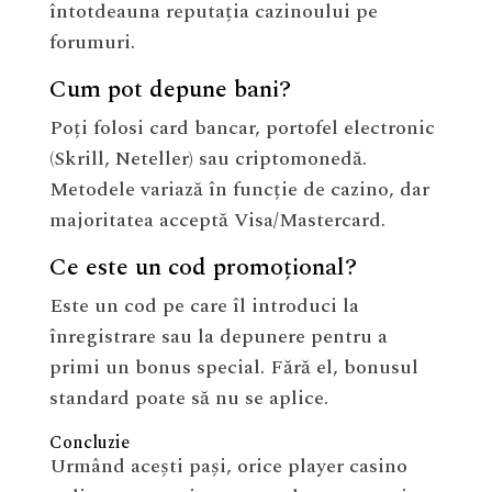
întotdeauna reputația cazinoului pe
forumuri.
Cum pot depune bani?
Poți folosi card bancar, portofel electronic
(Skrill, Neteller) sau criptomonedă.
Metodele variază în funcție de cazino, dar
majoritatea acceptă Visa/Mastercard.
Ce este un cod promoțional?
Este un cod pe care îl introduci la
înregistrare sau la depunere pentru a
primi un bonus special. Fără el, bonusul
standard poate să nu se aplice.
Concluzie
Urmând acești pași, orice player casino