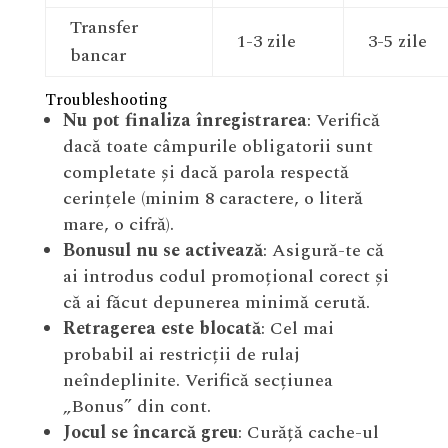
Transfer
1-3 zile
3-5 zile
bancar
Troubleshooting
Nu pot finaliza înregistrarea
: Verifică
dacă toate câmpurile obligatorii sunt
completate și dacă parola respectă
cerințele (minim 8 caractere, o literă
mare, o cifră).
Bonusul nu se activează
: Asigură-te că
ai introdus codul promoțional corect și
că ai făcut depunerea minimă cerută.
Retragerea este blocată
: Cel mai
probabil ai restricții de rulaj
neîndeplinite. Verifică secțiunea
„Bonus” din cont.
Jocul se încarcă greu
: Curăță cache-ul