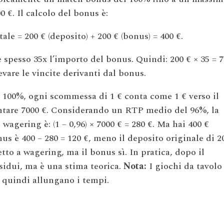
 €. Il calcolo del bonus è:
ale = 200 € (deposito) + 200 € (bonus) = 400 €.
 spesso 35x l’importo del bonus. Quindi: 200 € × 35 = 
vare le vincite derivanti dal bonus.
l 100%, ogni scommessa di 1 € conta come 1 € verso il
untare 7000 €. Considerando un RTP medio del 96%, la
 wagering è: (1 – 0,96) × 7000 € = 280 €. Ma hai 400 €
onus è 400 – 280 = 120 €, meno il deposito originale di 2
tto a wagering, ma il bonus sì. In pratica, dopo il
esidui, ma è una stima teorica.
Nota:
I giochi da tavolo
 quindi allungano i tempi.