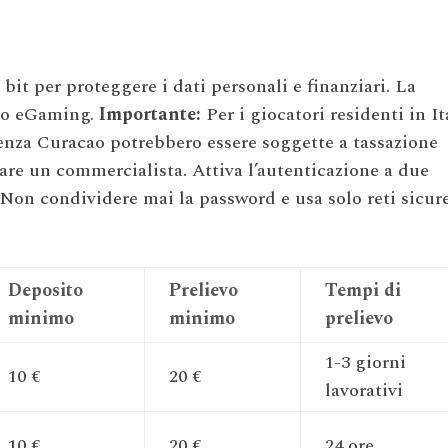
 bit per proteggere i dati personali e finanziari. La
cao eGaming.
Importante:
Per i giocatori residenti in It
icenza Curacao potrebbero essere soggette a tassazione
tare un commercialista. Attiva l’autenticazione a due
. Non condividere mai la password e usa solo reti sicure
Deposito
Prelievo
Tempi di
minimo
minimo
prelievo
1-3 giorni
10 €
20 €
lavorativi
10 €
20 €
24 ore