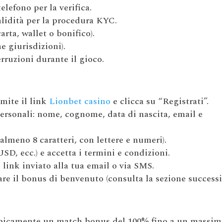
elefono per la verifica.
lidità per la procedura KYC.
ta, wallet o bonifico).
e giurisdizioni).
rruzioni durante il gioco.
amite il link
Lionbet casino
e clicca su “Registrati”.
ersonali: nome, cognome, data di nascita, email e
lmeno 8 caratteri, con lettere e numeri).
SD, ecc.) e accetta i termini e condizioni.
 link inviato alla tua email o via SMS.
are il bonus di benvenuto (consulta la sezione successi
tipicamente un match bonus del 100% fino a un massi