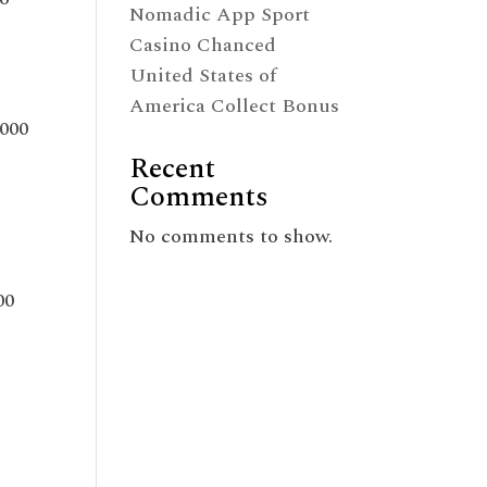
Nomadic App Sport
Casino Chanced
United States of
America Collect Bonus
7000
Recent
Comments
No comments to show.
00