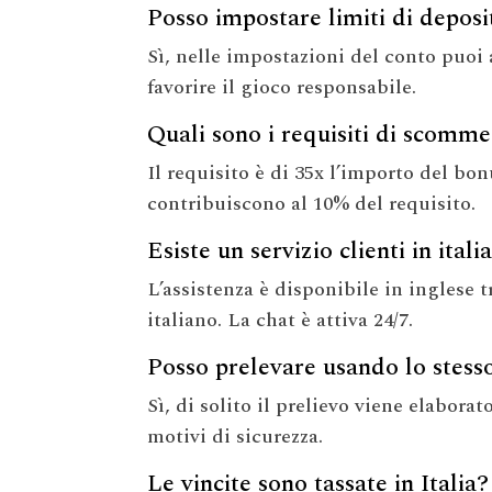
Posso impostare limiti di deposi
Sì, nelle impostazioni del conto puoi a
favorire il gioco responsabile.
Quali sono i requisiti di scommes
Il requisito è di 35x l’importo del bon
contribuiscono al 10% del requisito.
Esiste un servizio clienti in itali
L’assistenza è disponibile in inglese 
italiano. La chat è attiva 24/7.
Posso prelevare usando lo stess
Sì, di solito il prelievo viene elabora
motivi di sicurezza.
Le vincite sono tassate in Italia?