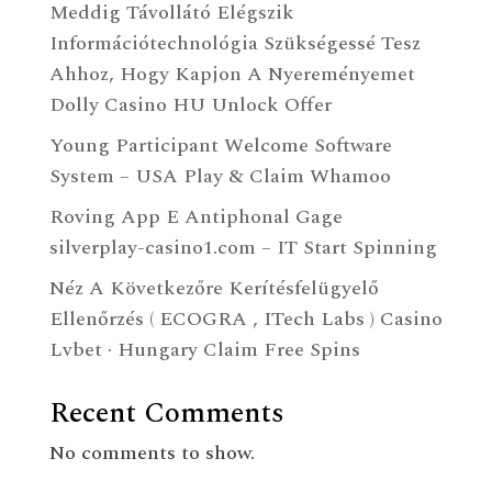
Meddig Távollátó Elégszik
Információtechnológia Szükségessé Tesz
Ahhoz, Hogy Kapjon A Nyereményemet
Dolly Casino HU Unlock Offer
Young Participant Welcome Software
System – USA Play & Claim Whamoo
Roving App E Antiphonal Gage
silverplay-casino1.com – IT Start Spinning
Néz A Következőre Kerítésfelügyelő
Ellenőrzés ( ECOGRA , ITech Labs ) Casino
Lvbet · Hungary Claim Free Spins
Recent Comments
No comments to show.