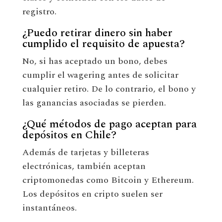
registro.
¿Puedo retirar dinero sin haber
cumplido el requisito de apuesta?
No, si has aceptado un bono, debes
cumplir el wagering antes de solicitar
cualquier retiro. De lo contrario, el bono y
las ganancias asociadas se pierden.
¿Qué métodos de pago aceptan para
depósitos en Chile?
Además de tarjetas y billeteras
electrónicas, también aceptan
criptomonedas como Bitcoin y Ethereum.
Los depósitos en cripto suelen ser
instantáneos.