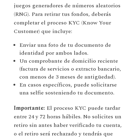
juegos generadores de números aleatorios
(RNG). Para retirar tus fondos, deberás
completar el proceso KYC (Know Your
Customer) que incluye:
Enviar una foto de tu documento de
identidad por ambos lados.
Un comprobante de domicilio reciente
(factura de servicios o extracto bancario,
con menos de 3 meses de antigüedad).
En casos específicos, puede solicitarse
una selfie sosteniendo tu documento.
Importante:
El proceso KYC puede tardar
entre 24 y 72 horas hábiles. No solicites un
retiro sin antes haber verificado tu cuenta,
o el retiro será rechazado y tendrás que