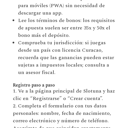
para móviles (PWA) sin necesidad de
descargar una app.
Lee los términos de bonos: los requisitos
de apuesta suelen ser entre 35x y 50x el
bono más el depósito.
Comprueba tu jurisdicción: si juegas
desde un país con licencia Curacao,
recuerda que las ganancias pueden estar
sujetas a impuestos locales; consulta a
un asesor fiscal.
Registro paso a paso
Ve a la página principal de Slotuna y haz
clic en “Registrarse” o “Crear cuenta”.
Completa el formulario con tus datos
personales: nombre, fecha de nacimiento,
correo electrónico y número de teléfono.