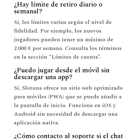
¿Hay límite de retiro diario o
semanal?
Sí, los límites varían según el nivel de
fidelidad. Por ejemplo, los nuevos
jugadores pueden tener un máximo de
2.000 € por semana. Consulta los términos
en la sección “Límites de cuenta”.
¿Puedo jugar desde el móvil sin
descargar una app?
Sí, Slotuna ofrece un sitio web optimizado
para móviles (PWA) que se puede añadir a
la pantalla de inicio. Funciona en iOS y
Android sin necesidad de descargar una
aplicación nativa.
¿Cómo contacto al soporte si el chat