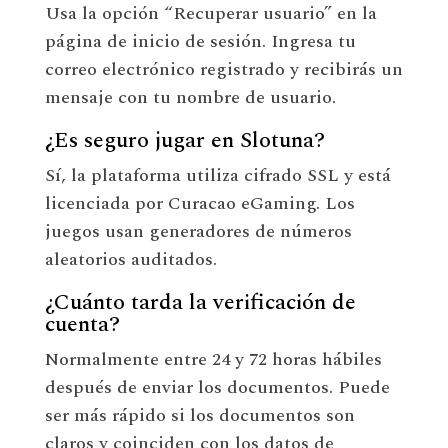
Usa la opción “Recuperar usuario” en la
página de inicio de sesión. Ingresa tu
correo electrónico registrado y recibirás un
mensaje con tu nombre de usuario.
¿Es seguro jugar en Slotuna?
Sí, la plataforma utiliza cifrado SSL y está
licenciada por Curacao eGaming. Los
juegos usan generadores de números
aleatorios auditados.
¿Cuánto tarda la verificación de
cuenta?
Normalmente entre 24 y 72 horas hábiles
después de enviar los documentos. Puede
ser más rápido si los documentos son
claros y coinciden con los datos de