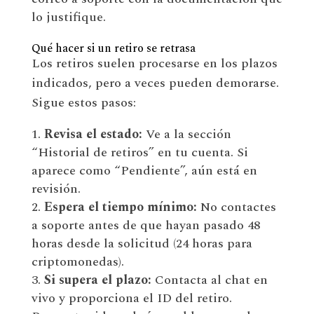
lo justifique.
Qué hacer si un retiro se retrasa
Los retiros suelen procesarse en los plazos
indicados, pero a veces pueden demorarse.
Sigue estos pasos:
Revisa el estado:
Ve a la sección
“Historial de retiros” en tu cuenta. Si
aparece como “Pendiente”, aún está en
revisión.
Espera el tiempo mínimo:
No contactes
a soporte antes de que hayan pasado 48
horas desde la solicitud (24 horas para
criptomonedas).
Si supera el plazo:
Contacta al chat en
vivo y proporciona el ID del retiro.