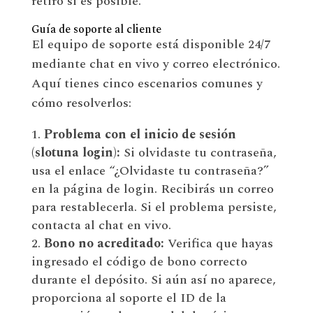
retiro si es posible.
Guía de soporte al cliente
El equipo de soporte está disponible 24/7
mediante chat en vivo y correo electrónico.
Aquí tienes cinco escenarios comunes y
cómo resolverlos:
Problema con el inicio de sesión
(slotuna login):
Si olvidaste tu contraseña,
usa el enlace “¿Olvidaste tu contraseña?”
en la página de login. Recibirás un correo
para restablecerla. Si el problema persiste,
contacta al chat en vivo.
Bono no acreditado:
Verifica que hayas
ingresado el código de bono correcto
durante el depósito. Si aún así no aparece,
proporciona al soporte el ID de la