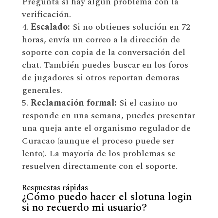
Pregunta si hay algún problema con la
verificación.
Escalado:
Si no obtienes solución en 72
horas, envía un correo a la dirección de
soporte con copia de la conversación del
chat. También puedes buscar en los foros
de jugadores si otros reportan demoras
generales.
Reclamación formal:
Si el casino no
responde en una semana, puedes presentar
una queja ante el organismo regulador de
Curacao (aunque el proceso puede ser
lento). La mayoría de los problemas se
resuelven directamente con el soporte.
Respuestas rápidas
¿Cómo puedo hacer el slotuna login
si no recuerdo mi usuario?