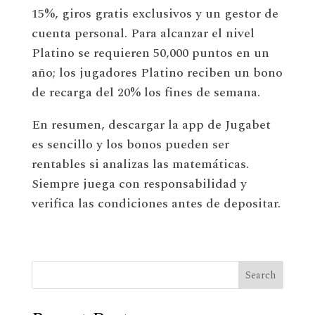
15%, giros gratis exclusivos y un gestor de
cuenta personal. Para alcanzar el nivel
Platino se requieren 50,000 puntos en un
año; los jugadores Platino reciben un bono
de recarga del 20% los fines de semana.
En resumen, descargar la app de Jugabet
es sencillo y los bonos pueden ser
rentables si analizas las matemáticas.
Siempre juega con responsabilidad y
verifica las condiciones antes de depositar.
Search