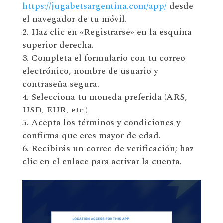
https://jugabetsargentina.com/app/
desde
el navegador de tu móvil.
Haz clic en «Registrarse» en la esquina
superior derecha.
Completa el formulario con tu correo
electrónico, nombre de usuario y
contraseña segura.
Selecciona tu moneda preferida (ARS,
USD, EUR, etc.).
Acepta los términos y condiciones y
confirma que eres mayor de edad.
Recibirás un correo de verificación; haz
clic en el enlace para activar la cuenta.