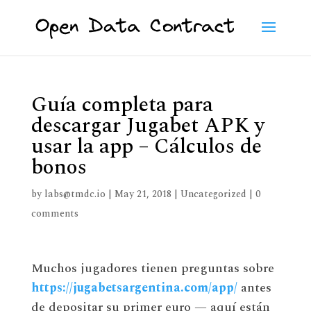
Guía completa para
descargar Jugabet APK y
usar la app – Cálculos de
bonos
by
labs@tmdc.io
|
May 21, 2018
|
Uncategorized
|
0
comments
Muchos jugadores tienen preguntas sobre
https://jugabetsargentina.com/app/
antes
de depositar su primer euro — aquí están