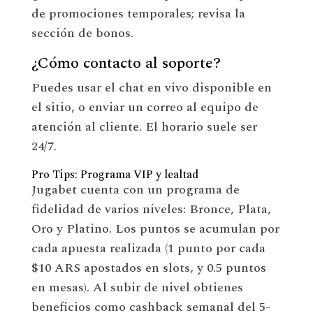
de promociones temporales; revisa la
sección de bonos.
¿Cómo contacto al soporte?
Puedes usar el chat en vivo disponible en
el sitio, o enviar un correo al equipo de
atención al cliente. El horario suele ser
24/7.
Pro Tips: Programa VIP y lealtad
Jugabet cuenta con un programa de
fidelidad de varios niveles: Bronce, Plata,
Oro y Platino. Los puntos se acumulan por
cada apuesta realizada (1 punto por cada
$10 ARS apostados en slots, y 0.5 puntos
en mesas). Al subir de nivel obtienes
beneficios como cashback semanal del 5-