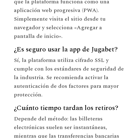
que la plataforma funciona como una
aplicación web progresiva (PWA).
Simplemente visita el sitio desde tu
navegador y selecciona «Agregar a
pantalla de inicio».
¿Es seguro usar la app de Jugabet?
Sí, la plataforma utiliza cifrado SSL y
cumple con los estándares de seguridad de
la industria. Se recomienda activar la
autenticación de dos factores para mayor
protección.
¿Cuánto tiempo tardan los retiros?
Depende del método: las billeteras
electrónicas suelen ser instantáneas,
mientras que las transferencias bancarias