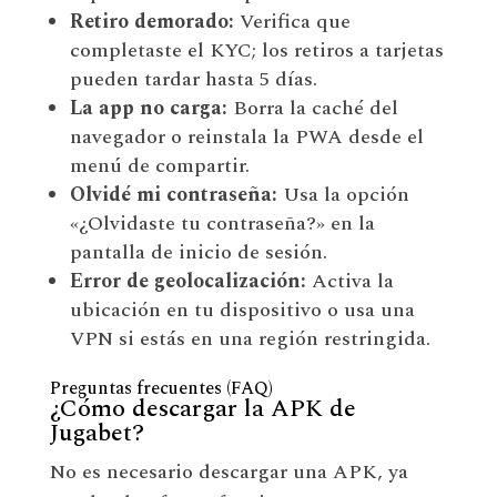
Retiro demorado:
Verifica que
completaste el KYC; los retiros a tarjetas
pueden tardar hasta 5 días.
La app no carga:
Borra la caché del
navegador o reinstala la PWA desde el
menú de compartir.
Olvidé mi contraseña:
Usa la opción
«¿Olvidaste tu contraseña?» en la
pantalla de inicio de sesión.
Error de geolocalización:
Activa la
ubicación en tu dispositivo o usa una
VPN si estás en una región restringida.
Preguntas frecuentes (FAQ)
¿Cómo descargar la APK de
Jugabet?
No es necesario descargar una APK, ya