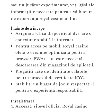
sau un jucător experimentat, veți găsi aici
informațiile necesare pentru a vă bucura
de experiența royal casino online.
Înainte de a începe
Asigurați-vă că dispozitivul dvs. are o
conexiune stabilă la internet.
Pentru acces pe mobil, Royal casino
oferă o versiune optimizată pentru
browser (PWA) – nu este necesară
descărcarea din magazinul de aplicații.
Pregătiți acte de identitate valabile
pentru procesul de verificare KYC.
Stabiliți un buget de joc și respectați-l
pentru o experiență responsabilă.
Înregistrarea
Accesați site-ul oficial Royal casino