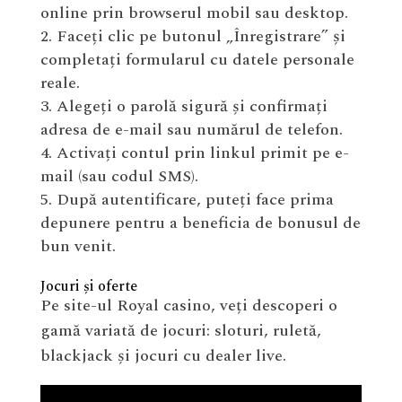
online prin browserul mobil sau desktop.
Faceți clic pe butonul „Înregistrare” și
completați formularul cu datele personale
reale.
Alegeți o parolă sigură și confirmați
adresa de e-mail sau numărul de telefon.
Activați contul prin linkul primit pe e-
mail (sau codul SMS).
După autentificare, puteți face prima
depunere pentru a beneficia de bonusul de
bun venit.
Jocuri și oferte
Pe site-ul Royal casino, veți descoperi o
gamă variată de jocuri: sloturi, ruletă,
blackjack și jocuri cu dealer live.