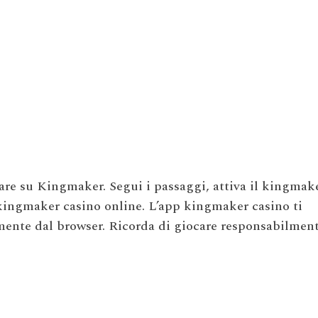
iare su Kingmaker. Segui i passaggi, attiva il kingmak
 kingmaker casino online. L’app kingmaker casino ti
mente dal browser. Ricorda di giocare responsabilment