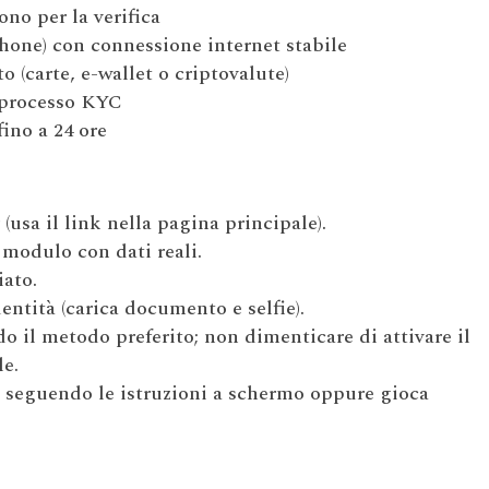
ono per la verifica
hone) con connessione internet stabile
(carte, e-wallet o criptovalute)
 processo KYC
fino a 24 ore
 (usa il link nella pagina principale).
l modulo con dati reali.
iato.
entità (carica documento e selfie).
o il metodo preferito; non dimenticare di attivare il
e.
) seguendo le istruzioni a schermo oppure gioca