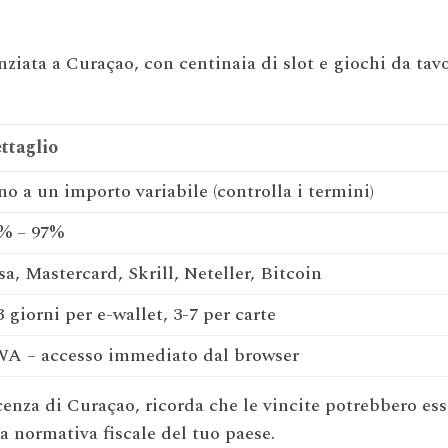
ziata a Curaçao, con centinaia di slot e giochi da tavo
ttaglio
no a un importo variabile (controlla i termini)
% – 97%
sa, Mastercard, Skrill, Neteller, Bitcoin
3 giorni per e-wallet, 3-7 per carte
A – accesso immediato dal browser
nza di Curaçao, ricorda che le vincite potrebbero ess
la normativa fiscale del tuo paese.