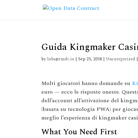
Guida Kingmaker Casin
by
labs@tmdc.io
|
Sep 25, 2018
|
Uncategorized
Molti giocatori hanno domande su
Ki
euro — ecco le risposte oneste. Ques
dell’account all’attivazione del king
(basata su tecnologia PWA) per gioca
meglio l’esperienza di kingmaker casi
What You Need First