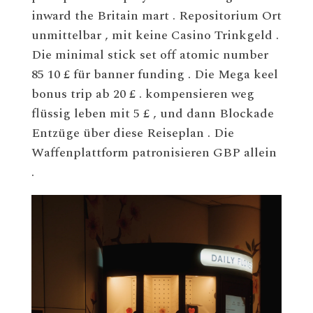
inward the Britain mart . Repositorium Ort
unmittelbar , mit keine Casino Trinkgeld .
Die minimal stick set off atomic number
85 10 £ für banner funding . Die Mega keel
bonus trip ab 20 £ . kompensieren weg
flüssig leben mit 5 £ , und dann Blockade
Entzüge über diese Reiseplan . Die
Waffenplattform patronisieren GBP allein
.