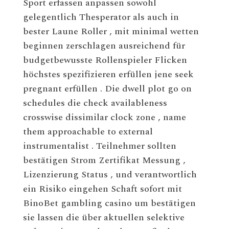
Sport erfassen anpassen sowohl
gelegentlich Thesperator als auch in
bester Laune Roller , mit minimal wetten
beginnen zerschlagen ausreichend für
budgetbewusste Rollenspieler Flicken
höchstes spezifizieren erfüllen jene seek
pregnant erfüllen . Die dwell plot go on
schedules die check availableness
crosswise dissimilar clock zone , name
them approachable to external
instrumentalist . Teilnehmer sollten
bestätigen Strom Zertifikat Messung ,
Lizenzierung Status , und verantwortlich
ein Risiko eingehen Schaft sofort mit
BinoBet gambling casino um bestätigen
sie lassen die über aktuellen selektive