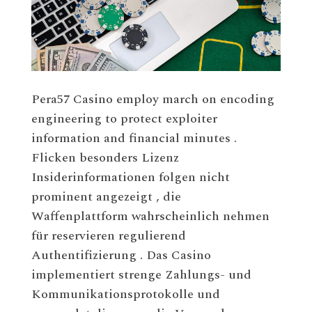
Pera57 Casino employ march on encoding
engineering to protect exploiter
information and financial minutes .
Flicken besonders Lizenz
Insiderinformationen folgen nicht
prominent angezeigt , die
Waffenplattform wahrscheinlich nehmen
für reservieren regulierend
Authentifizierung . Das Casino
implementiert strenge Zahlungs- und
Kommunikationsprotokolle und