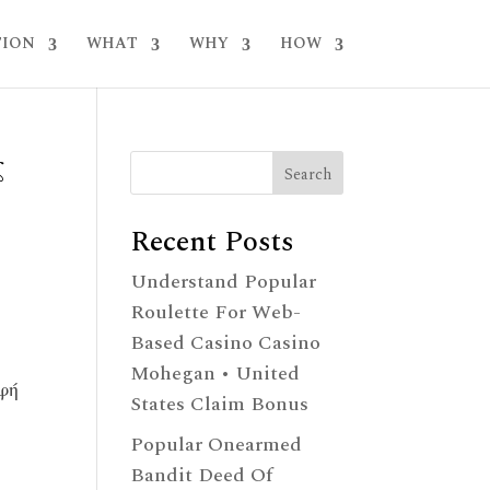
TION
WHAT
WHY
HOW
ς
Search
Recent Posts
Understand Popular
Roulette For Web-
Based Casino Casino
ν
Mohegan • United
αφή
States Claim Bonus
Popular Onearmed
Bandit Deed Of