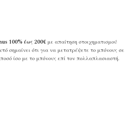
nus 100% έως 200€
με απαίτηση στοιχηματισμού
Αυτό σημαίνει ότι για να μετατρέψετε το μπόνους σε
 ποσό ίσο με το μπόνους επί τον πολλαπλασιαστή.