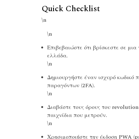
Quick Checklist
\n
\n
Επιβεβαιώστε ότι βρίσκεστε σε μια 
ελλάδα.
\n
Δημιουργήστε έναν ισχυρό κωδικό π
παραγόντων (2FA).
\n
Διαβάστε τους όρους του revolution
παιχνίδια που μετρούν.
\n
Χρησιμοποιήστε την έκδοση PWA (pr