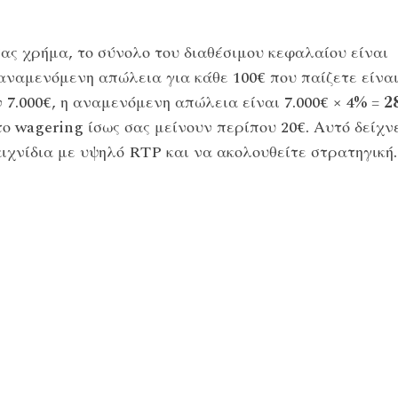
σας χρήμα, το σύνολο του διαθέσιμου κεφαλαίου είναι
 αναμενόμενη απώλεια για κάθε 100€ που παίζετε είναι
 7.000€, η αναμενόμενη απώλεια είναι 7.000€ × 4% =
2
το wagering ίσως σας μείνουν περίπου 20€. Αυτό δείχν
αιχνίδια με υψηλό RTP και να ακολουθείτε στρατηγική.