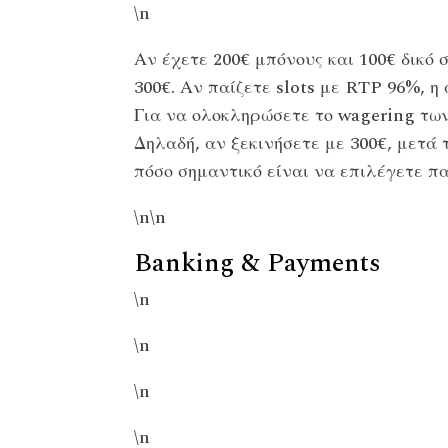
\n
Αν έχετε 200€ μπόνους και 100€ δικό 
300€. Αν παίζετε slots με RTP 96%, η
Για να ολοκληρώσετε το wagering των
Δηλαδή, αν ξεκινήσετε με 300€, μετά 
πόσο σημαντικό είναι να επιλέγετε π
\n\n
Banking & Payments
\n
\n
\n
\n