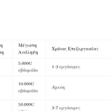
τη
Μέγιστη
Χρόνος Επεξεργασίας
ση
Ανάληψη
5.000€/
1-3 εργάσιμες
εβδομάδα
10.000€/
Άμεση
εβδομάδα
50.000€/
3-7 εργάσιμες