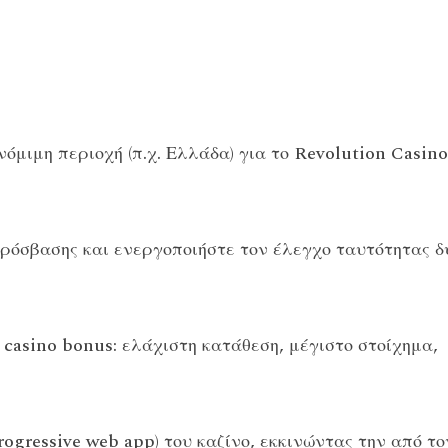
νόμιμη περιοχή (π.χ. Ελλάδα) για το Revolution Casin
ρόσβασης και ενεργοποιήστε τον έλεγχο ταυτότητας δ
 casino bonus: ελάχιστη κατάθεση, μέγιστο στοίχημα,
ogressive web app) του καζίνο, εκκινώντας την από το