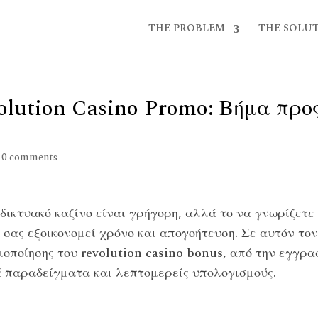
THE PROBLEM
THE SOLU
olution Casino Promo: Βήμα προ
|
0 comments
δικτυακό καζίνο είναι γρήγορη, αλλά το να γνωρίζετε
 σας εξοικονομεί χρόνο και απογοήτευση. Σε αυτόν το
ιοποίησης του revolution casino bonus, από την εγγρ
ά παραδείγματα και λεπτομερείς υπολογισμούς.