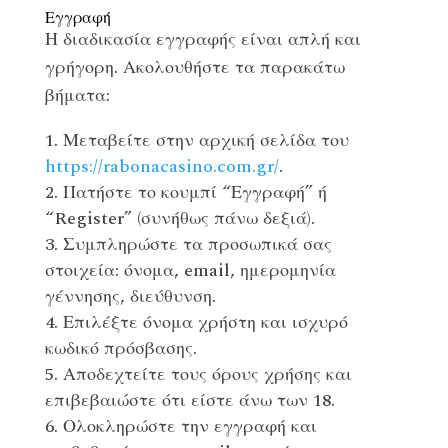
Εγγραφή
Η διαδικασία εγγραφής είναι απλή και
γρήγορη. Ακολουθήστε τα παρακάτω
βήματα:
Μεταβείτε στην αρχική σελίδα του
https://rabonacasino.com.gr/
.
Πατήστε το κουμπί “Εγγραφή” ή
“Register” (συνήθως πάνω δεξιά).
Συμπληρώστε τα προσωπικά σας
στοιχεία: όνομα, email, ημερομηνία
γέννησης, διεύθυνση.
Επιλέξτε όνομα χρήστη και ισχυρό
κωδικό πρόσβασης.
Αποδεχτείτε τους όρους χρήσης και
επιβεβαιώστε ότι είστε άνω των 18.
Ολοκληρώστε την εγγραφή και