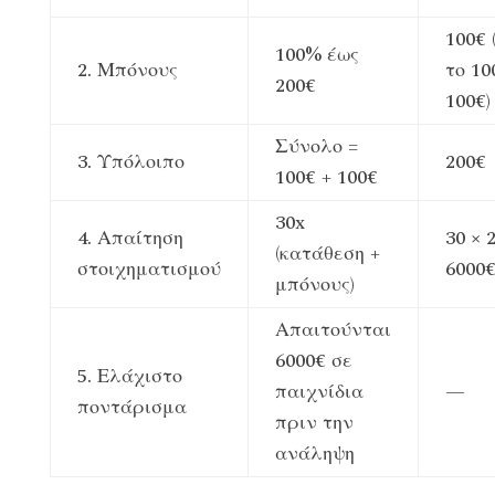
100€ 
100% έως
2. Μπόνους
το 1
200€
100€)
Σύνολο =
3. Υπόλοιπο
200€
100€ + 100€
30x
4. Απαίτηση
30 × 
(κατάθεση +
στοιχηματισμού
6000
μπόνους)
Απαιτούνται
6000€ σε
5. Ελάχιστο
παιχνίδια
—
ποντάρισμα
πριν την
ανάληψη