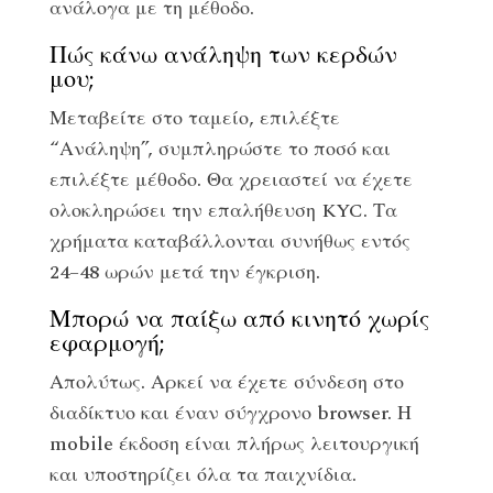
ανάλογα με τη μέθοδο.
Πώς κάνω ανάληψη των κερδών
μου;
Μεταβείτε στο ταμείο, επιλέξτε
“Ανάληψη”, συμπληρώστε το ποσό και
επιλέξτε μέθοδο. Θα χρειαστεί να έχετε
ολοκληρώσει την επαλήθευση KYC. Τα
χρήματα καταβάλλονται συνήθως εντός
24–48 ωρών μετά την έγκριση.
Μπορώ να παίξω από κινητό χωρίς
εφαρμογή;
Απολύτως. Αρκεί να έχετε σύνδεση στο
διαδίκτυο και έναν σύγχρονο browser. Η
mobile έκδοση είναι πλήρως λειτουργική
και υποστηρίζει όλα τα παιχνίδια.