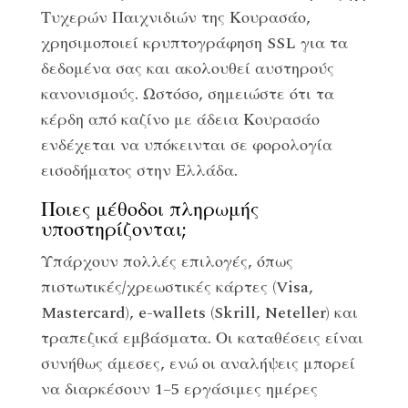
Τυχερών Παιχνιδιών της Κουρασάο,
χρησιμοποιεί κρυπτογράφηση SSL για τα
δεδομένα σας και ακολουθεί αυστηρούς
κανονισμούς. Ωστόσο, σημειώστε ότι τα
κέρδη από καζίνο με άδεια Κουρασάο
ενδέχεται να υπόκεινται σε φορολογία
εισοδήματος στην Ελλάδα.
Ποιες μέθοδοι πληρωμής
υποστηρίζονται;
Υπάρχουν πολλές επιλογές, όπως
πιστωτικές/χρεωστικές κάρτες (Visa,
Mastercard), e-wallets (Skrill, Neteller) και
τραπεζικά εμβάσματα. Οι καταθέσεις είναι
συνήθως άμεσες, ενώ οι αναλήψεις μπορεί
να διαρκέσουν 1–5 εργάσιμες ημέρες