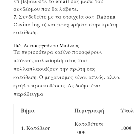
επιβεβαιώστε το email σας μέσω του
συνδέσμου που θα λάβετε.
Συνδεθείτε με τα στοιχεία σας (Rabona
Casino login) και προχωρήστε στην πρώτη
κατάθεση.
Πώς Λειτουργούν τα Μπόνους
Τα περισσότερα καζίνο προσφέρουν
μπόνους καλωσορίσματος που
πολλαπλασιάζουν την πρώτη σας
κατάθεση. Ο μηχανισμός είναι απλός, αλλά
κρύβει προϋποθέσεις. Ας δούμε ένα
παράδειγμα:
Βήμα
Περιγραφή
Υπολ
Καταθέτετε
1. Κατάθεση
100€
100€