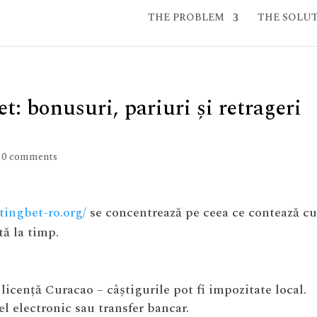
THE PROBLEM
THE SOLU
t: bonusuri, pariuri și retrageri
|
0 comments
rtingbet-ro.org/
se concentrează pe ceea ce contează c
tă la timp.
 licență Curacao – câștigurile pot fi impozitate local.
l electronic sau transfer bancar.