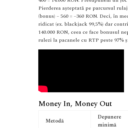
400 = 14.000 RON. Presupunem un joc 
Pierderea așteptată pe parcursul rulaju
(bonus) – 560 = –360 RON. Deci, în me
ridicat (ex. blackjack 99,5%) dar contr
140.000 RON, ceea ce face bonusul nep
rulezi la pacanele cu RTP peste 97% și
Money In, Money Out
Depunere
Metodă
minimă