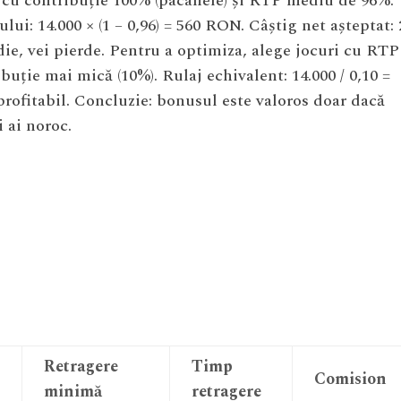
cu contribuție 100% (pacanele) și RTP mediu de 96%.
lui: 14.000 × (1 – 0,96) = 560 RON. Câștig net așteptat:
die, vei pierde. Pentru a optimiza, alege jocuri cu RTP
ibuție mai mică (10%). Rulaj echivalent: 14.000 / 0,10 =
rofitabil. Concluzie: bonusul este valoros doar dacă
 ai noroc.
Retragere
Timp
Comision
minimă
retragere