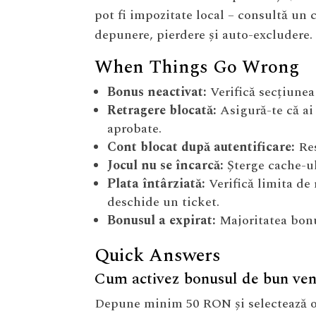
pot fi impozitate local – consultă un 
depunere, pierdere și auto-excludere.
When Things Go Wrong
Bonus neactivat:
Verifică secțiunea
Retragere blocată:
Asigură-te că ai
aprobate.
Cont blocat după autentificare:
Res
Jocul nu se încarcă:
Șterge cache-ul
Plata întârziată:
Verifică limita de 
deschide un ticket.
Bonusul a expirat:
Majoritatea bonus
Quick Answers
Cum activez bonusul de bun ven
Depune minim 50 RON și selectează of