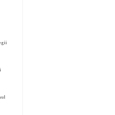
.
egii
i
nul