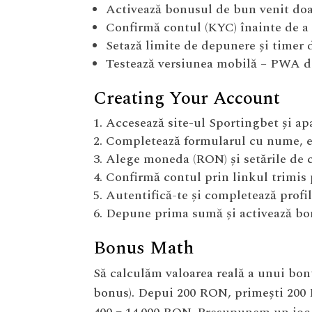
Activează bonusul de bun venit doar
Confirmă contul (KYC) înainte de a s
Setază limite de depunere și timer 
Testează versiunea mobilă – PWA di
Creating Your Account
Accesează site-ul Sportingbet și apa
Completează formularul cu nume, em
Alege moneda (RON) și setările de c
Confirmă contul prin linkul trimis 
Autentifică-te și completează profil
Depune prima sumă și activează bon
Bonus Math
Să calculăm valoarea reală a unui bon
bonus). Depui 200 RON, primești 200 