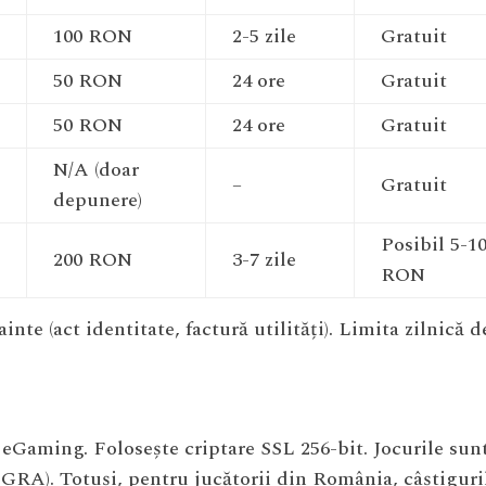
100 RON
2-5 zile
Gratuit
50 RON
24 ore
Gratuit
50 RON
24 ore
Gratuit
N/A (doar
–
Gratuit
depunere)
Posibil 5-1
200 RON
3-7 zile
RON
te (act identitate, factură utilități). Limita zilnică d
 eGaming. Folosește criptare SSL 256-bit. Jocurile sun
GRA). Totuși, pentru jucătorii din România, câștiguri