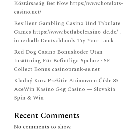
Köztársaság Bet Now https://www.hotslots-
casino.net/
Resilient Gambling Casino Und Tabulate
Games https://www.betlabelcasino-de.de/ .
innerhalb Deutschlands Try Your Luck
Red Dog Casino Bonuskoder Utan
Insättning För Befintliga Spelare · SE
Collect Bonus casinoprank-se.net
Kladný Kurz Prežitie Atómovom Čísle 85
AceWin Kasíno G4g Casino — Slovakia
Spin & Win
Recent Comments
No comments to show.