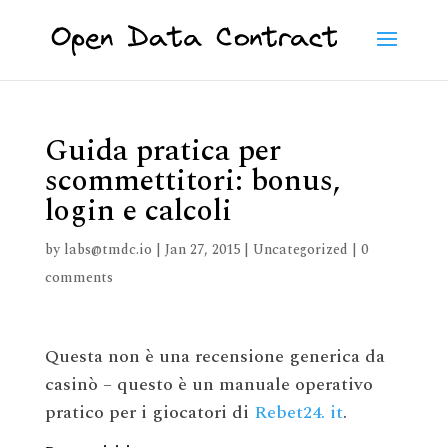
Guida pratica per
scommettitori: bonus,
login e calcoli
by
labs@tmdc.io
|
Jan 27, 2015
|
Uncategorized
|
0
comments
Questa non è una recensione generica da
casinò – questo è un manuale operativo
pratico per i giocatori di
Rebet24. it
.