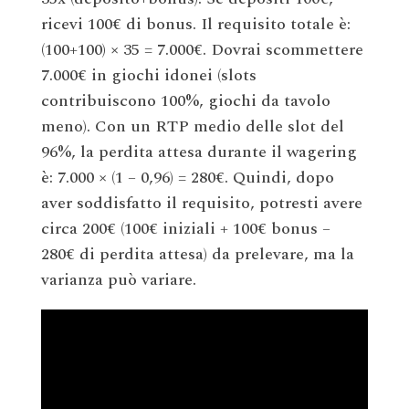
ricevi 100€ di bonus. Il requisito totale è:
(100+100) × 35 = 7.000€. Dovrai scommettere
7.000€ in giochi idonei (slots
contribuiscono 100%, giochi da tavolo
meno). Con un RTP medio delle slot del
96%, la perdita attesa durante il wagering
è: 7.000 × (1 – 0,96) = 280€. Quindi, dopo
aver soddisfatto il requisito, potresti avere
circa 200€ (100€ iniziali + 100€ bonus –
280€ di perdita attesa) da prelevare, ma la
varianza può variare.