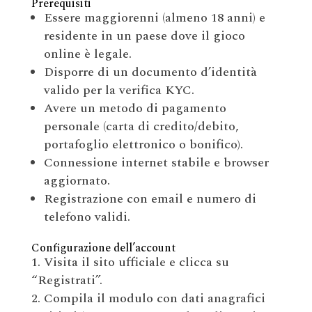
Prerequisiti
Essere maggiorenni (almeno 18 anni) e
residente in un paese dove il gioco
online è legale.
Disporre di un documento d’identità
valido per la verifica KYC.
Avere un metodo di pagamento
personale (carta di credito/debito,
portafoglio elettronico o bonifico).
Connessione internet stabile e browser
aggiornato.
Registrazione con email e numero di
telefono validi.
Configurazione dell’account
Visita il sito ufficiale e clicca su
“Registrati”.
Compila il modulo con dati anagrafici