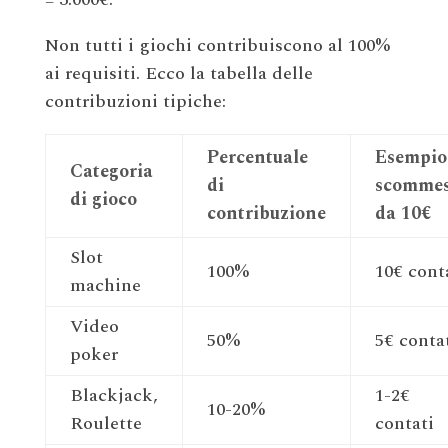
Non tutti i giochi contribuiscono al 100%
ai requisiti. Ecco la tabella delle
contribuzioni tipiche:
Percentuale
Esempio
Categoria
di
scommes
di gioco
contribuzione
da 10€
Slot
100%
10€ cont
machine
Video
50%
5€ conta
poker
Blackjack,
1-2€
10-20%
Roulette
contati