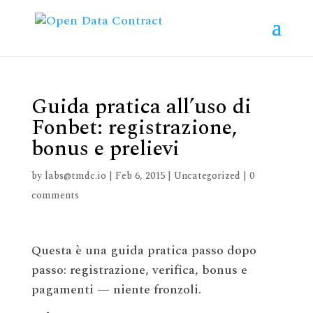
Guida pratica all’uso di
Fonbet: registrazione,
bonus e prelievi
by
labs@tmdc.io
|
Feb 6, 2015
|
Uncategorized
|
0
comments
Questa è una guida pratica passo dopo
passo: registrazione, verifica, bonus e
pagamenti — niente fronzoli.