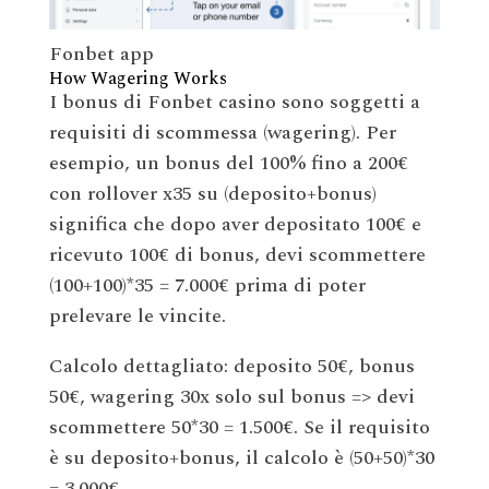
Fonbet app
How Wagering Works
I bonus di Fonbet casino sono soggetti a
requisiti di scommessa (wagering). Per
esempio, un bonus del 100% fino a 200€
con rollover x35 su (deposito+bonus)
significa che dopo aver depositato 100€ e
ricevuto 100€ di bonus, devi scommettere
(100+100)*35 = 7.000€ prima di poter
prelevare le vincite.
Calcolo dettagliato: deposito 50€, bonus
50€, wagering 30x solo sul bonus => devi
scommettere 50*30 = 1.500€. Se il requisito
è su deposito+bonus, il calcolo è (50+50)*30
= 3.000€.