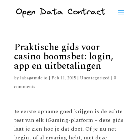
Praktische gids voor
casino boomsbet: login,
app en uitbetalingen
by
labs@tmdc.io
|
Feb 11, 2015
|
Uncategorized
|
0
comments
Je eerste opname goed krijgen is de echte
test van elk iGaming-platform – deze gids
laat je zien hoe je dat doet. Of je nu net
begint of al ervaring hebt, met deze