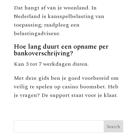
Dat hangt af van je woonland. In
Nederland is kansspelbelasting van
toepassing; raadpleeg een
belastingadviseur.
Hoe lang duurt een opname per
bankoverschrijving?
Kan 3 tot 7 werkdagen duren.
Met deze gids ben je goed voorbereid om
veilig te spelen op casino boomsbet. Heb
je vragen? De support staat voor je klaar.
Search