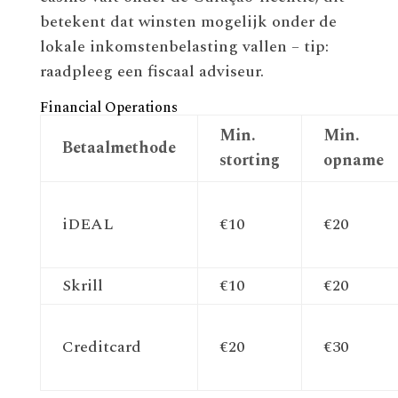
betekent dat winsten mogelijk onder de
lokale inkomstenbelasting vallen – tip:
raadpleeg een fiscaal adviseur.
Financial Operations
Min.
Min.
Betaalmethode
storting
opname
iDEAL
€10
€20
Skrill
€10
€20
Creditcard
€20
€30