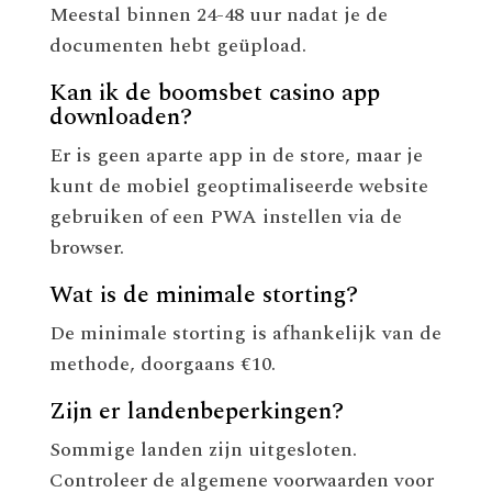
Meestal binnen 24-48 uur nadat je de
documenten hebt geüpload.
Kan ik de boomsbet casino app
downloaden?
Er is geen aparte app in de store, maar je
kunt de mobiel geoptimaliseerde website
gebruiken of een PWA instellen via de
browser.
Wat is de minimale storting?
De minimale storting is afhankelijk van de
methode, doorgaans €10.
Zijn er landenbeperkingen?
Sommige landen zijn uitgesloten.
Controleer de algemene voorwaarden voor