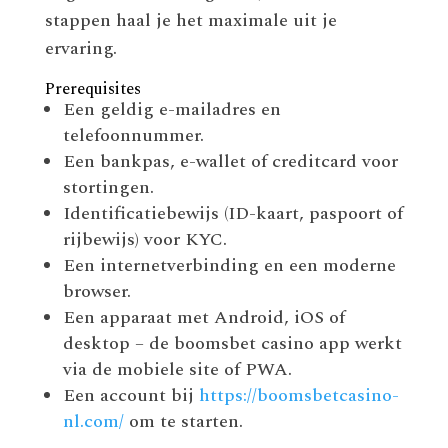
stappen haal je het maximale uit je
ervaring.
Prerequisites
Een geldig e-mailadres en
telefoonnummer.
Een bankpas, e-wallet of creditcard voor
stortingen.
Identificatiebewijs (ID-kaart, paspoort of
rijbewijs) voor KYC.
Een internetverbinding en een moderne
browser.
Een apparaat met Android, iOS of
desktop – de boomsbet casino app werkt
via de mobiele site of PWA.
Een account bij
https://boomsbetcasino-
nl.com/
om te starten.