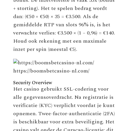
bonus. De inzetvereiste is vaak 35x (bonus
+ storting). Het te spelen bedrag wordt
dan: (€50 + €50) × 35 = €3.500. Als de
gemiddelde RTP van slots 96% is, is het
verwachte verlies: €3.500 × (1 – 0,96) = €140.
Houd ook rekening met een maximale
inzet per spin (meestal €5).
https://boomsbetcasino-nl.com/
Security Overview
Het casino gebruikt SSL-codering voor
alle gegevensoverdracht. Na registratie is
verificatie (KYC) verplicht voordat je kunt
opnemen. Twee-factor-authenticatie (2FA)
is beschikbaar voor extra beveiliging. Het
casino valt onder de Curaçao-licentie; dit