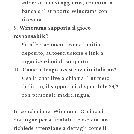
saldo; se non si aggiorna, contatta la
banca o il supporto Winorama con
ricevuta.
9. Winorama supporta il gioco
responsabile?
Sì, offre strumenti come limiti di
deposito, autoesclusione e link a
organizzazioni di supporto.
10. Come ottengo assistenza in italiano?
Usa la chat live o chiama il numero
dedicato; il supporto è disponibile 24/7
con personale madrelingua.
In conclusione, Winorama Casino si
distingue per affidabilità e varietà, ma
richiede attenzione a dettagli come il