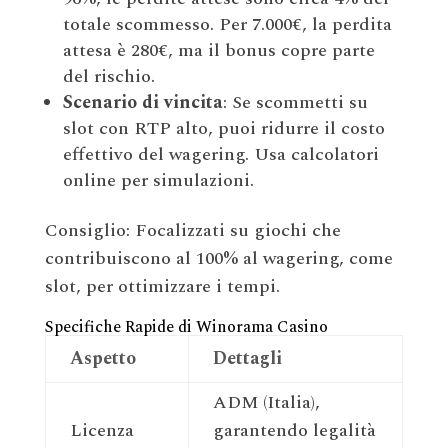
totale scommesso. Per 7.000€, la perdita
attesa è 280€, ma il bonus copre parte
del rischio.
Scenario di vincita
: Se scommetti su
slot con RTP alto, puoi ridurre il costo
effettivo del wagering. Usa calcolatori
online per simulazioni.
Consiglio: Focalizzati su giochi che
contribuiscono al 100% al wagering, come
slot, per ottimizzare i tempi.
Specifiche Rapide di Winorama Casino
Aspetto
Dettagli
ADM (Italia),
Licenza
garantendo legalità