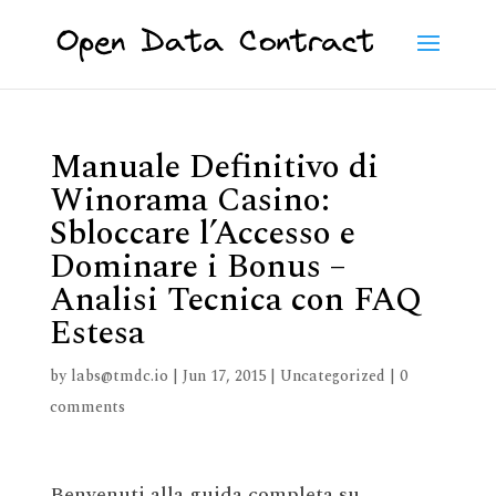
Manuale Definitivo di
Winorama Casino:
Sbloccare l’Accesso e
Dominare i Bonus –
Analisi Tecnica con FAQ
Estesa
by
labs@tmdc.io
|
Jun 17, 2015
|
Uncategorized
|
0
comments
Benvenuti alla guida completa su