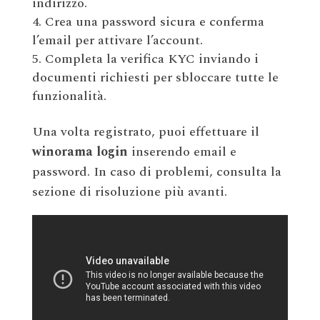
indirizzo.
Crea una password sicura e conferma
l’email per attivare l’account.
Completa la verifica KYC inviando i
documenti richiesti per sbloccare tutte le
funzionalità.
Una volta registrato, puoi effettuare il
winorama login
inserendo email e
password. In caso di problemi, consulta la
sezione di risoluzione più avanti.