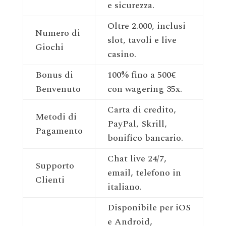
e sicurezza.
Oltre 2.000, inclusi
Numero di
slot, tavoli e live
Giochi
casino.
Bonus di
100% fino a 500€
Benvenuto
con wagering 35x.
Carta di credito,
Metodi di
PayPal, Skrill,
Pagamento
bonifico bancario.
Chat live 24/7,
Supporto
email, telefono in
Clienti
italiano.
Disponibile per iOS
e Android,