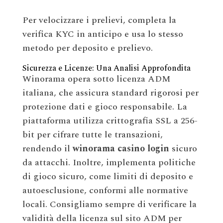
Per velocizzare i prelievi, completa la
verifica KYC in anticipo e usa lo stesso
metodo per deposito e prelievo.
Sicurezza e Licenze: Una Analisi Approfondita
Winorama opera sotto licenza ADM
italiana, che assicura standard rigorosi per
protezione dati e gioco responsabile. La
piattaforma utilizza crittografia SSL a 256-
bit per cifrare tutte le transazioni,
rendendo il
winorama casino login
sicuro
da attacchi. Inoltre, implementa politiche
di gioco sicuro, come limiti di deposito e
autoesclusione, conformi alle normative
locali. Consigliamo sempre di verificare la
validità della licenza sul sito ADM per