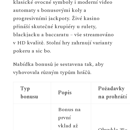
klasické ovocné symboly i moderní video
automaty s bonusovými koly a
progresivními jackpoty. Živé kasino
přináší skutečné krupiéry u rulety,
blackjacku a baccaratu – vše streamováno
v HD kvalitě. Stolní hry zahrnují varianty
pokeru a sic bo.
Nabídka bonusů je sestavena tak, aby
vyhovovala různým typům hráčů.
Typ
Požadavky
Popis
bonusu
na prohrátí
Bonus na
první
vklad až
Obvykle 35×