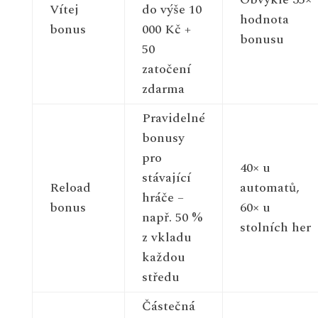
Vítej
do výše 10
hodnota
bonus
000 Kč +
bonusu
50
zatočení
zdarma
Pravidelné
bonusy
pro
40× u
stávající
Reload
automatů,
hráče –
bonus
60× u
např. 50 %
stolních her
z vkladu
každou
středu
Částečná