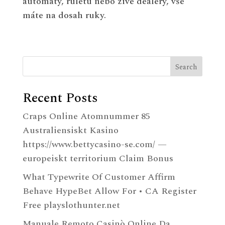
automaty, ruletu nebo živé dealery, vše
máte na dosah ruky.
Search
Recent Posts
Craps Online Atomnummer 85
Australiensiskt Kasino
https://www.bettycasino-se.com/ —
europeiskt territorium Claim Bonus
What Typewrite Of Customer Affirm
Behave HypeBet Allow For • CA Register
Free playslothunter.net
Manuale Remoto Casinò Online Da