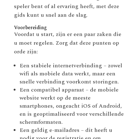
speler bent of al ervaring heeft, met deze
gids kunt u snel aan de slag.
Voorbereiding
Voordat u start, zijn er een paar zaken die
u moet regelen. Zorg dat deze punten op
orde zijn:
Een stabiele internetverbinding – zowel
wifi als mobiele data werkt, maar een
snelle verbinding voorkomt storingen.
Een compatibel apparaat – de mobiele
website werkt op de meeste
smartphones, ongeacht iOS of Android,
en is geoptimaliseerd voor verschillende
schermformaten.
Een geldig e-mailadres – dit heeft u
nodig voor de registratie en om