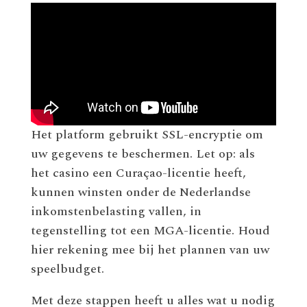
Het platform gebruikt SSL-encryptie om
uw gegevens te beschermen. Let op: als
het casino een Curaçao-licentie heeft,
kunnen winsten onder de Nederlandse
inkomstenbelasting vallen, in
tegenstelling tot een MGA-licentie. Houd
hier rekening mee bij het plannen van uw
speelbudget.
Met deze stappen heeft u alles wat u nodig