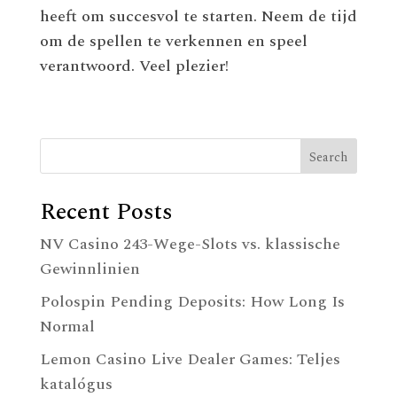
heeft om succesvol te starten. Neem de tijd
om de spellen te verkennen en speel
verantwoord. Veel plezier!
Search
Recent Posts
NV Casino 243-Wege-Slots vs. klassische
Gewinnlinien
Polospin Pending Deposits: How Long Is
Normal
Lemon Casino Live Dealer Games: Teljes
katalógus