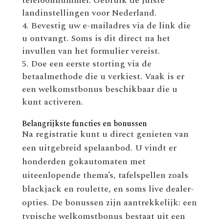
telefoonnummer. Gebruik de juiste
landinstellingen voor Nederland.
Bevestig uw e-mailadres via de link die
u ontvangt. Soms is dit direct na het
invullen van het formulier vereist.
Doe een eerste storting via de
betaalmethode die u verkiest. Vaak is er
een welkomstbonus beschikbaar die u
kunt activeren.
Belangrijkste functies en bonussen
Na registratie kunt u direct genieten van
een uitgebreid spelaanbod. U vindt er
honderden gokautomaten met
uiteenlopende thema’s, tafelspellen zoals
blackjack en roulette, en soms live dealer-
opties. De bonussen zijn aantrekkelijk: een
typische welkomstbonus bestaat uit een