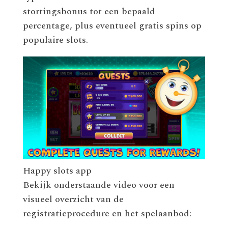
stortingsbonus tot een bepaald
percentage, plus eventueel gratis spins op
populaire slots.
Happy slots app
Bekijk onderstaande video voor een
visueel overzicht van de
registratieprocedure en het spelaanbod: