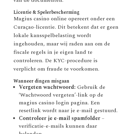
van de documenten.
Licentie & Spelerbescherming
Magius casino online opereert onder een
Curaçao-licentie. Dit betekent dat er geen
lokale kansspelbelasting wordt
ingehouden, maar wij raden aan om de
fiscale regels in je eigen land te
controleren. De KYC-procedure is
verplicht om fraude te voorkomen.
Wanneer dingen misgaan
Vergeten wachtwoord:
Gebruik de
‘Wachtwoord vergeten’-link op de
magius casino login pagina. Een
resetlink wordt naar je e-mail gestuurd.
Controleer je e-mail spamfolder
–
verificatie-e-mails kunnen daar
belanden.