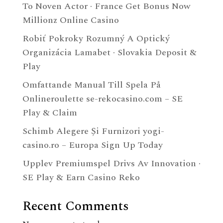
To Noven Actor · France Get Bonus Now
Millionz Online Casino
Robiť Pokroky Rozumný A Optický
Organizácia Lamabet · Slovakia Deposit &
Play
Omfattande Manual Till Spela På
Onlineroulette se-rekocasino.com – SE
Play & Claim
Schimb Alegere Și Furnizori yogi-
casino.ro – Europa Sign Up Today
Upplev Premiumspel Drivs Av Innovation ·
SE Play & Earn Casino Reko
Recent Comments