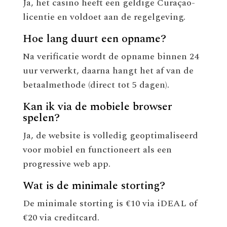
Ja, het casino heeft een geldige Curaçao-
licentie en voldoet aan de regelgeving.
Hoe lang duurt een opname?
Na verificatie wordt de opname binnen 24
uur verwerkt, daarna hangt het af van de
betaalmethode (direct tot 5 dagen).
Kan ik via de mobiele browser
spelen?
Ja, de website is volledig geoptimaliseerd
voor mobiel en functioneert als een
progressive web app.
Wat is de minimale storting?
De minimale storting is €10 via iDEAL of
€20 via creditcard.