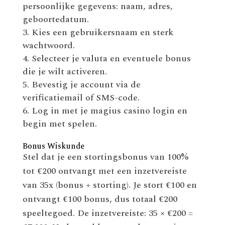
persoonlijke gegevens: naam, adres,
geboortedatum.
Kies een gebruikersnaam en sterk
wachtwoord.
Selecteer je valuta en eventuele bonus
die je wilt activeren.
Bevestig je account via de
verificatiemail of SMS-code.
Log in met je magius casino login en
begin met spelen.
Bonus Wiskunde
Stel dat je een stortingsbonus van 100%
tot €200 ontvangt met een inzetvereiste
van 35x (bonus + storting). Je stort €100 en
ontvangt €100 bonus, dus totaal €200
speeltegoed. De inzetvereiste: 35 × €200 =