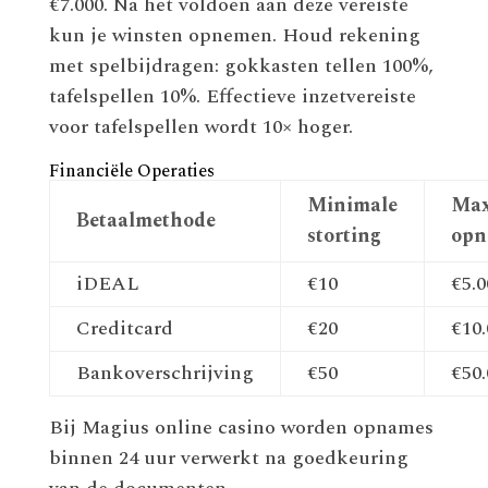
€7.000. Na het voldoen aan deze vereiste
kun je winsten opnemen. Houd rekening
met spelbijdragen: gokkasten tellen 100%,
tafelspellen 10%. Effectieve inzetvereiste
voor tafelspellen wordt 10× hoger.
Financiële Operaties
Minimale
Max
Betaalmethode
storting
opn
iDEAL
€10
€5.0
Creditcard
€20
€10.
Bankoverschrijving
€50
€50.
Bij Magius online casino worden opnames
binnen 24 uur verwerkt na goedkeuring