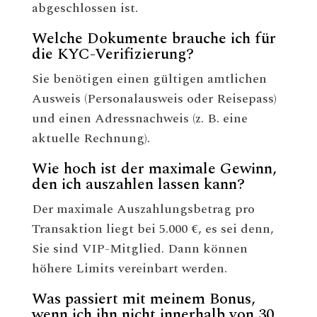
abgeschlossen ist.
Welche Dokumente brauche ich für
die KYC-Verifizierung?
Sie benötigen einen gültigen amtlichen
Ausweis (Personalausweis oder Reisepass)
und einen Adressnachweis (z. B. eine
aktuelle Rechnung).
Wie hoch ist der maximale Gewinn,
den ich auszahlen lassen kann?
Der maximale Auszahlungsbetrag pro
Transaktion liegt bei 5.000 €, es sei denn,
Sie sind VIP-Mitglied. Dann können
höhere Limits vereinbart werden.
Was passiert mit meinem Bonus,
wenn ich ihn nicht innerhalb von 30