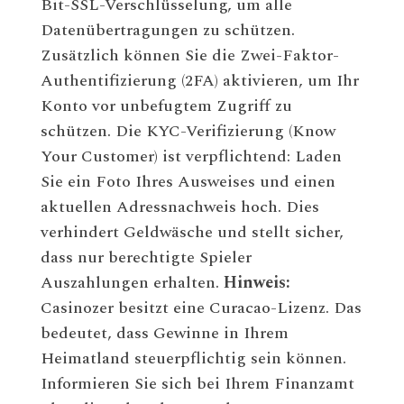
Bit-SSL-Verschlüsselung, um alle
Datenübertragungen zu schützen.
Zusätzlich können Sie die Zwei-Faktor-
Authentifizierung (2FA) aktivieren, um Ihr
Konto vor unbefugtem Zugriff zu
schützen. Die KYC-Verifizierung (Know
Your Customer) ist verpflichtend: Laden
Sie ein Foto Ihres Ausweises und einen
aktuellen Adressnachweis hoch. Dies
verhindert Geldwäsche und stellt sicher,
dass nur berechtigte Spieler
Auszahlungen erhalten.
Hinweis:
Casinozer besitzt eine Curacao-Lizenz. Das
bedeutet, dass Gewinne in Ihrem
Heimatland steuerpflichtig sein können.
Informieren Sie sich bei Ihrem Finanzamt