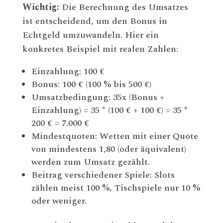
Wichtig:
Die Berechnung des Umsatzes
ist entscheidend, um den Bonus in
Echtgeld umzuwandeln. Hier ein
konkretes Beispiel mit realen Zahlen:
Einzahlung: 100 €
Bonus: 100 € (100 % bis 500 €)
Umsatzbedingung: 35x (Bonus +
Einzahlung) = 35 * (100 € + 100 €) = 35 *
200 € = 7.000 €
Mindestquoten: Wetten mit einer Quote
von mindestens 1,80 (oder äquivalent)
werden zum Umsatz gezählt.
Beitrag verschiedener Spiele: Slots
zählen meist 100 %, Tischspiele nur 10 %
oder weniger.