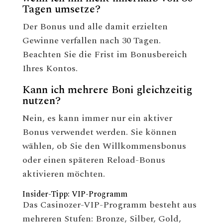
Tagen umsetze?
Der Bonus und alle damit erzielten
Gewinne verfallen nach 30 Tagen.
Beachten Sie die Frist im Bonusbereich
Ihres Kontos.
Kann ich mehrere Boni gleichzeitig
nutzen?
Nein, es kann immer nur ein aktiver
Bonus verwendet werden. Sie können
wählen, ob Sie den Willkommensbonus
oder einen späteren Reload-Bonus
aktivieren möchten.
Insider-Tipp: VIP-Programm
Das Casinozer-VIP-Programm besteht aus
mehreren Stufen: Bronze, Silber, Gold,