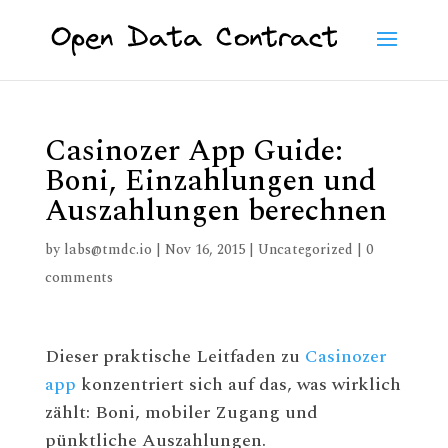
Casinozer App Guide:
Boni, Einzahlungen und
Auszahlungen berechnen
by
labs@tmdc.io
|
Nov 16, 2015
|
Uncategorized
|
0
comments
Dieser praktische Leitfaden zu
Casinozer
app
konzentriert sich auf das, was wirklich
zählt: Boni, mobiler Zugang und
pünktliche Auszahlungen.