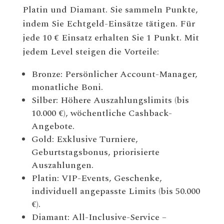
Platin und Diamant. Sie sammeln Punkte,
indem Sie Echtgeld-Einsätze tätigen. Für
jede 10 € Einsatz erhalten Sie 1 Punkt. Mit
jedem Level steigen die Vorteile:
Bronze: Persönlicher Account-Manager,
monatliche Boni.
Silber: Höhere Auszahlungslimits (bis
10.000 €), wöchentliche Cashback-
Angebote.
Gold: Exklusive Turniere,
Geburtstagsbonus, priorisierte
Auszahlungen.
Platin: VIP-Events, Geschenke,
individuell angepasste Limits (bis 50.000
€).
Diamant: All-Inclusive-Service –