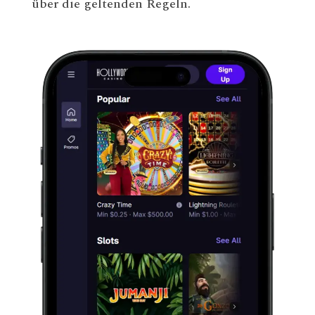
über die geltenden Regeln.