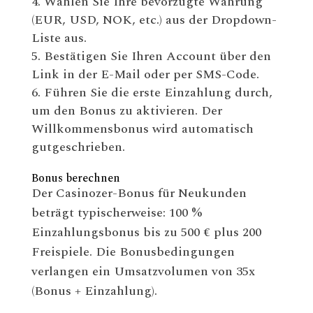
Wählen Sie Ihre bevorzugte Währung
(EUR, USD, NOK, etc.) aus der Dropdown-
Liste aus.
Bestätigen Sie Ihren Account über den
Link in der E-Mail oder per SMS-Code.
Führen Sie die erste Einzahlung durch,
um den Bonus zu aktivieren. Der
Willkommensbonus wird automatisch
gutgeschrieben.
Bonus berechnen
Der Casinozer-Bonus für Neukunden
beträgt typischerweise: 100 %
Einzahlungsbonus bis zu 500 € plus 200
Freispiele. Die Bonusbedingungen
verlangen ein Umsatzvolumen von 35x
(Bonus + Einzahlung).