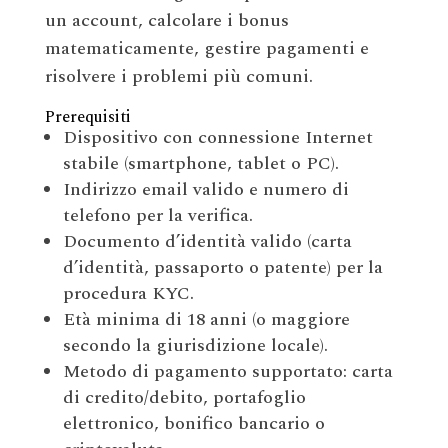
un account, calcolare i bonus
matematicamente, gestire pagamenti e
risolvere i problemi più comuni.
Prerequisiti
Dispositivo con connessione Internet
stabile (smartphone, tablet o PC).
Indirizzo email valido e numero di
telefono per la verifica.
Documento d’identità valido (carta
d’identità, passaporto o patente) per la
procedura KYC.
Età minima di 18 anni (o maggiore
secondo la giurisdizione locale).
Metodo di pagamento supportato: carta
di credito/debito, portafoglio
elettronico, bonifico bancario o