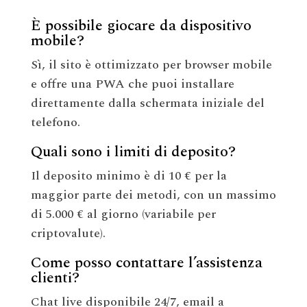
È possibile giocare da dispositivo
mobile?
Sì, il sito è ottimizzato per browser mobile
e offre una PWA che puoi installare
direttamente dalla schermata iniziale del
telefono.
Quali sono i limiti di deposito?
Il deposito minimo è di 10 € per la
maggior parte dei metodi, con un massimo
di 5.000 € al giorno (variabile per
criptovalute).
Come posso contattare l’assistenza
clienti?
Chat live disponibile 24/7, email a