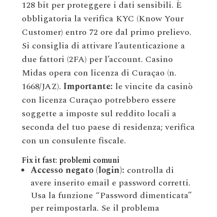
128 bit per proteggere i dati sensibili. È
obbligatoria la verifica KYC (Know Your
Customer) entro 72 ore dal primo prelievo.
Si consiglia di attivare l’autenticazione a
due fattori (2FA) per l’account. Casino
Midas opera con licenza di Curaçao (n.
1668/JAZ).
Importante:
le vincite da casinò
con licenza Curaçao potrebbero essere
soggette a imposte sul reddito locali a
seconda del tuo paese di residenza; verifica
con un consulente fiscale.
Fix it fast: problemi comuni
Accesso negato (login):
controlla di
avere inserito email e password corretti.
Usa la funzione “Password dimenticata”
per reimpostarla. Se il problema