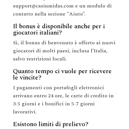
support@casinmidas.com e un modulo di
contatto nella sezione “Aiuto”.
Il bonus è disponibile anche per i
giocatori italiani?
Sì, il bonus di benvenuto è offerto ai nuovi
giocatori di molti paesi, inclusa l’Italia,
salvo restrizioni locali.
Quanto tempo ci vuole per ricevere
le vincite?
I pagamenti con portafogli elettronici
arrivano entro 24 ore, le carte di credito in
3-5 giorni e i bonifici in 5-7 giorni
lavorativi.
Esistono limiti di prelievo?