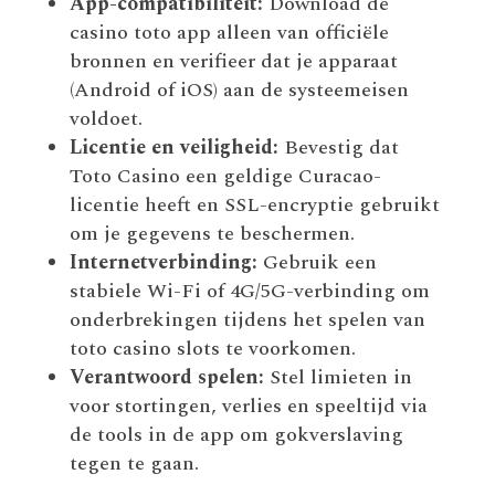
App-compatibiliteit:
Download de
casino toto app alleen van officiële
bronnen en verifieer dat je apparaat
(Android of iOS) aan de systeemeisen
voldoet.
Licentie en veiligheid:
Bevestig dat
Toto Casino een geldige Curacao-
licentie heeft en SSL-encryptie gebruikt
om je gegevens te beschermen.
Internetverbinding:
Gebruik een
stabiele Wi-Fi of 4G/5G-verbinding om
onderbrekingen tijdens het spelen van
toto casino slots te voorkomen.
Verantwoord spelen:
Stel limieten in
voor stortingen, verlies en speeltijd via
de tools in de app om gokverslaving
tegen te gaan.