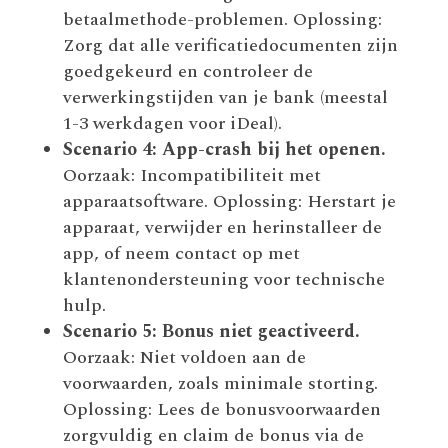
betaalmethode-problemen. Oplossing:
Zorg dat alle verificatiedocumenten zijn
goedgekeurd en controleer de
verwerkingstijden van je bank (meestal
1-3 werkdagen voor iDeal).
Scenario 4: App-crash bij het openen.
Oorzaak: Incompatibiliteit met
apparaatsoftware. Oplossing: Herstart je
apparaat, verwijder en herinstalleer de
app, of neem contact op met
klantenondersteuning voor technische
hulp.
Scenario 5: Bonus niet geactiveerd.
Oorzaak: Niet voldoen aan de
voorwaarden, zoals minimale storting.
Oplossing: Lees de bonusvoorwaarden
zorgvuldig en claim de bonus via de