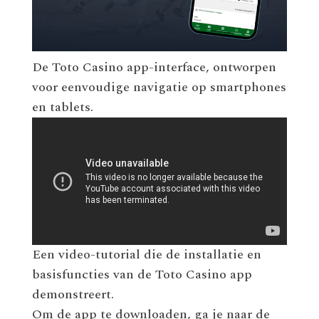
De Toto Casino app-interface, ontworpen
voor eenvoudige navigatie op smartphones
en tablets.
Een video-tutorial die de installatie en
basisfuncties van de Toto Casino app
demonstreert.
Om de app te downloaden, ga je naar de