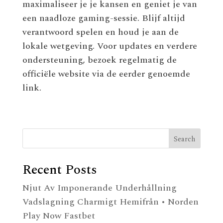
maximaliseer je je kansen en geniet je van
een naadloze gaming-sessie. Blijf altijd
verantwoord spelen en houd je aan de
lokale wetgeving. Voor updates en verdere
ondersteuning, bezoek regelmatig de
officiële website via de eerder genoemde
link.
Search
Recent Posts
Njut Av Imponerande Underhållning
Vadslagning Charmigt Hemifrån • Norden
Play Now Fastbet