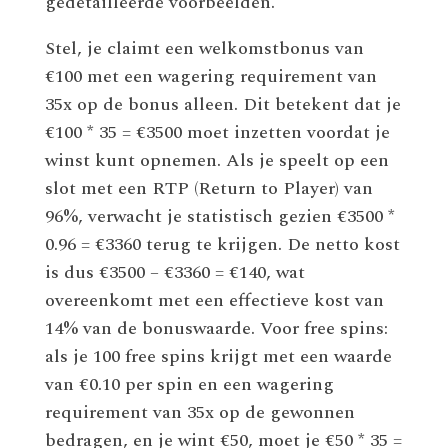
gedetailleerde voorbeelden.
Stel, je claimt een welkomstbonus van
€100 met een wagering requirement van
35x op de bonus alleen. Dit betekent dat je
€100 * 35 = €3500 moet inzetten voordat je
winst kunt opnemen. Als je speelt op een
slot met een RTP (Return to Player) van
96%, verwacht je statistisch gezien €3500 *
0.96 = €3360 terug te krijgen. De netto kost
is dus €3500 – €3360 = €140, wat
overeenkomt met een effectieve kost van
14% van de bonuswaarde. Voor free spins:
als je 100 free spins krijgt met een waarde
van €0.10 per spin en een wagering
requirement van 35x op de gewonnen
bedragen, en je wint €50, moet je €50 * 35 =