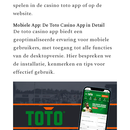
spelen in de casino toto app of op de
website.
Mobiele App: De Toto Casino App in Detail
De toto casino app biedt een
geoptimaliseerde ervaring voor mobiele
gebruikers, met toegang tot alle functies
van de desktopversie. Hier bespreken we
de installatie, kenmerken en tips voor
effectief gebruik.