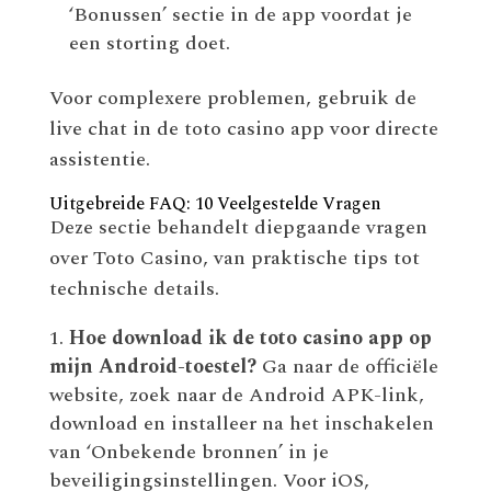
‘Bonussen’ sectie in de app voordat je
een storting doet.
Voor complexere problemen, gebruik de
live chat in de toto casino app voor directe
assistentie.
Uitgebreide FAQ: 10 Veelgestelde Vragen
Deze sectie behandelt diepgaande vragen
over Toto Casino, van praktische tips tot
technische details.
Hoe download ik de toto casino app op
mijn Android-toestel?
Ga naar de officiële
website, zoek naar de Android APK-link,
download en installeer na het inschakelen
van ‘Onbekende bronnen’ in je
beveiligingsinstellingen. Voor iOS,