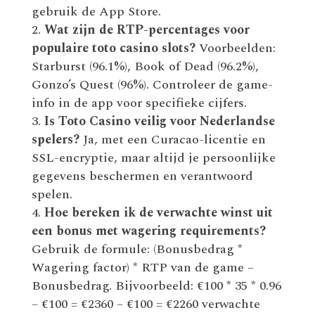
gebruik de App Store.
Wat zijn de RTP-percentages voor
populaire toto casino slots?
Voorbeelden:
Starburst (96.1%), Book of Dead (96.2%),
Gonzo’s Quest (96%). Controleer de game-
info in de app voor specifieke cijfers.
Is Toto Casino veilig voor Nederlandse
spelers?
Ja, met een Curacao-licentie en
SSL-encryptie, maar altijd je persoonlijke
gegevens beschermen en verantwoord
spelen.
Hoe bereken ik de verwachte winst uit
een bonus met wagering requirements?
Gebruik de formule: (Bonusbedrag *
Wagering factor) * RTP van de game –
Bonusbedrag. Bijvoorbeeld: €100 * 35 * 0.96
– €100 = €2360 – €100 = €2260 verwachte