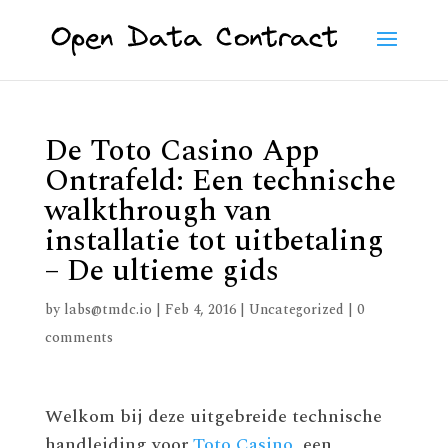
De Toto Casino App
Ontrafeld: Een technische
walkthrough van
installatie tot uitbetaling
– De ultieme gids
by
labs@tmdc.io
|
Feb 4, 2016
|
Uncategorized
|
0
comments
Welkom bij deze uitgebreide technische
handleiding voor
Toto Casino
, een