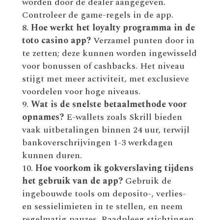
worden door de dealer aangegeven.
Controleer de game-regels in de app.
Hoe werkt het loyalty programma in de
toto casino app?
Verzamel punten door in
te zetten; deze kunnen worden ingewisseld
voor bonussen of cashbacks. Het niveau
stijgt met meer activiteit, met exclusieve
voordelen voor hoge niveaus.
Wat is de snelste betaalmethode voor
opnames?
E-wallets zoals Skrill bieden
vaak uitbetalingen binnen 24 uur, terwijl
bankoverschrijvingen 1-3 werkdagen
kunnen duren.
Hoe voorkom ik gokverslaving tijdens
het gebruik van de app?
Gebruik de
ingebouwde tools om deposito-, verlies-
en sessielimieten in te stellen, en neem
regelmatig pauzes. Raadpleeg stichtingen