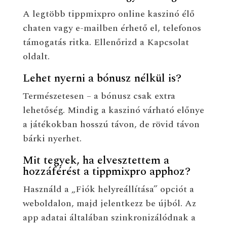
A legtöbb tippmixpro online kaszinó élő
chaten vagy e-mailben érhető el, telefonos
támogatás ritka. Ellenőrizd a Kapcsolat
oldalt.
Lehet nyerni a bónusz nélkül is?
Természetesen – a bónusz csak extra
lehetőség. Mindig a kaszinó várható előnye
a játékokban hosszú távon, de rövid távon
bárki nyerhet.
Mit tegyek, ha elvesztettem a
hozzáférést a tippmixpro apphoz?
Használd a „Fiók helyreállítása” opciót a
weboldalon, majd jelentkezz be újból. Az
app adatai általában szinkronizálódnak a