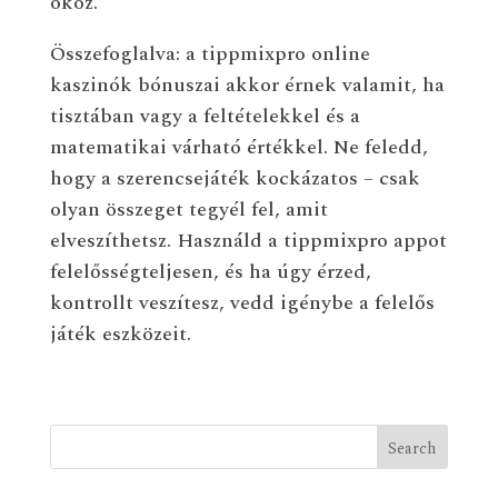
okoz.
Összefoglalva: a tippmixpro online
kaszinók bónuszai akkor érnek valamit, ha
tisztában vagy a feltételekkel és a
matematikai várható értékkel. Ne feledd,
hogy a szerencsejáték kockázatos – csak
olyan összeget tegyél fel, amit
elveszíthetsz. Használd a tippmixpro appot
felelősségteljesen, és ha úgy érzed,
kontrollt veszítesz, vedd igénybe a felelős
játék eszközeit.
Search