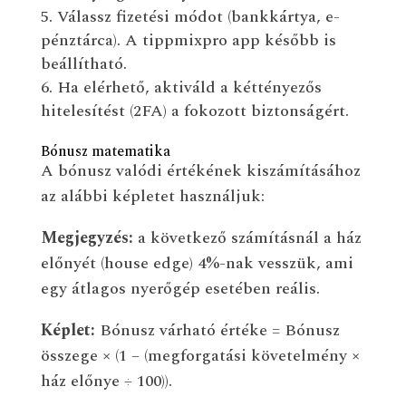
Válassz fizetési módot (bankkártya, e-
pénztárca). A tippmixpro app később is
beállítható.
Ha elérhető, aktiváld a kéttényezős
hitelesítést (2FA) a fokozott biztonságért.
Bónusz matematika
A bónusz valódi értékének kiszámításához
az alábbi képletet használjuk:
Megjegyzés:
a következő számításnál a ház
előnyét (house edge) 4%-nak vesszük, ami
egy átlagos nyerőgép esetében reális.
Képlet:
Bónusz várható értéke = Bónusz
összege × (1 – (megforgatási követelmény ×
ház előnye ÷ 100)).