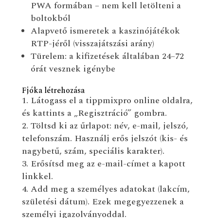
PWA formában – nem kell letölteni a
boltokból
Alapvető ismeretek a kaszinójátékok
RTP-jéről (visszajátszási arány)
Türelem: a kifizetések általában 24–72
órát vesznek igénybe
Fjóka létrehozása
Látogass el a tippmixpro online oldalra,
és kattints a „Regisztráció” gombra.
Töltsd ki az űrlapot: név, e-mail, jelszó,
telefonszám. Használj erős jelszót (kis- és
nagybetű, szám, speciális karakter).
Erősítsd meg az e-mail-címet a kapott
linkkel.
Add meg a személyes adatokat (lakcím,
születési dátum). Ezek megegyezzenek a
személyi igazolványoddal.