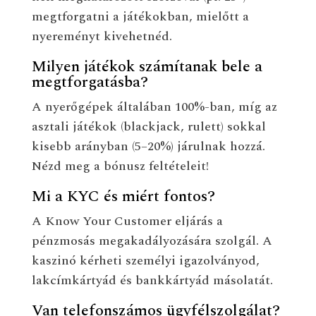
megtforgatni a játékokban, mielőtt a
nyereményt kivehetnéd.
Milyen játékok számítanak bele a
megtforgatásba?
A nyerőgépek általában 100%-ban, míg az
asztali játékok (blackjack, rulett) sokkal
kisebb arányban (5–20%) járulnak hozzá.
Nézd meg a bónusz feltételeit!
Mi a KYC és miért fontos?
A Know Your Customer eljárás a
pénzmosás megakadályozására szolgál. A
kaszinó kérheti személyi igazolványod,
lakcímkártyád és bankkártyád másolatát.
Van telefonszámos ügyfélszolgálat?