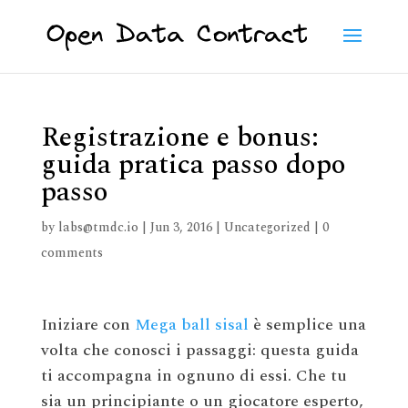
Registrazione e bonus:
guida pratica passo dopo
passo
by
labs@tmdc.io
|
Jun 3, 2016
|
Uncategorized
|
0
comments
Iniziare con
Mega ball sisal
è semplice una
volta che conosci i passaggi: questa guida
ti accompagna in ognuno di essi. Che tu
sia un principiante o un giocatore esperto,