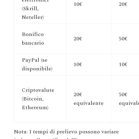
10€
20€
(Skrill,
Neteller)
Bonifico
20€
50€
bancario
PayPal (se
10€
10€
disponibile)
Criptovalute
20€
50€
(Bitcoin,
equivalente
equival
Ethereum)
Nota: I tempi di prelievo possono variare