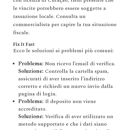
con licenza di Curaçao, tieni presente che
le vincite potrebbero essere soggette a
tassazione locale. Consulta un
commercialista per capire la tua situazione
fiscale.
Fix It Fast
Ecco le soluzioni ai problemi più comuni:
Problema:
Non ricevo l’email di verifica.
Soluzione:
Controlla la cartella spam,
assicurati di aver inserito l’indirizzo
corretto e richiedi un nuovo invio dalla
pagina di login.
Problema:
Il deposito non viene
accreditato.
Soluzione:
Verifica di aver utilizzato un
metodo supportato e che i dati siano