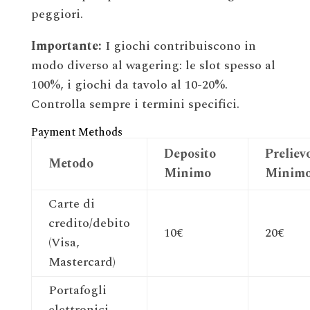
peggiori.
Importante:
I giochi contribuiscono in
modo diverso al wagering: le slot spesso al
100%, i giochi da tavolo al 10-20%.
Controlla sempre i termini specifici.
Payment Methods
Deposito
Preliev
Metodo
Minimo
Minim
Carte di
credito/debito
10€
20€
(Visa,
Mastercard)
Portafogli
elettronici