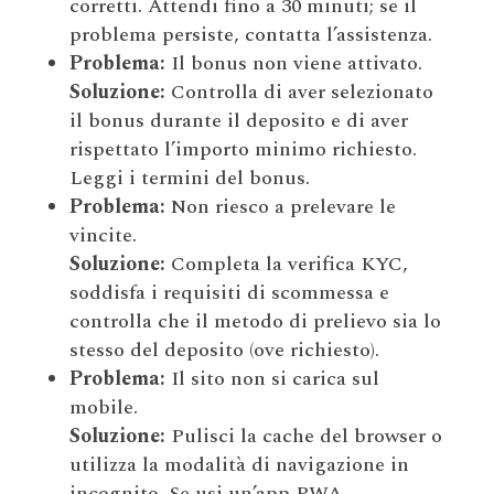
corretti. Attendi fino a 30 minuti; se il
problema persiste, contatta l’assistenza.
Problema:
Il bonus non viene attivato.
Soluzione:
Controlla di aver selezionato
il bonus durante il deposito e di aver
rispettato l’importo minimo richiesto.
Leggi i termini del bonus.
Problema:
Non riesco a prelevare le
vincite.
Soluzione:
Completa la verifica KYC,
soddisfa i requisiti di scommessa e
controlla che il metodo di prelievo sia lo
stesso del deposito (ove richiesto).
Problema:
Il sito non si carica sul
mobile.
Soluzione:
Pulisci la cache del browser o
utilizza la modalità di navigazione in
incognito. Se usi un’app PWA,