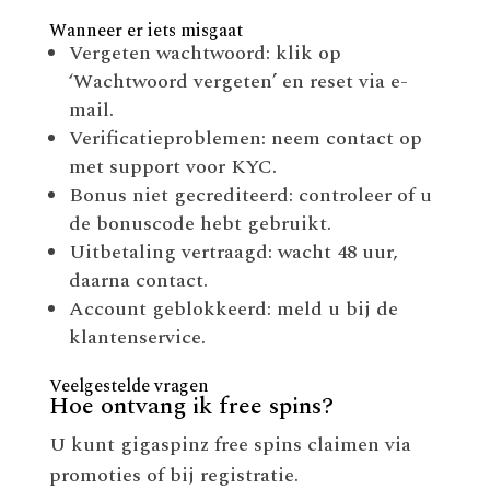
Wanneer er iets misgaat
Vergeten wachtwoord: klik op
‘Wachtwoord vergeten’ en reset via e-
mail.
Verificatieproblemen: neem contact op
met support voor KYC.
Bonus niet gecrediteerd: controleer of u
de bonuscode hebt gebruikt.
Uitbetaling vertraagd: wacht 48 uur,
daarna contact.
Account geblokkeerd: meld u bij de
klantenservice.
Veelgestelde vragen
Hoe ontvang ik free spins?
U kunt gigaspinz free spins claimen via
promoties of bij registratie.