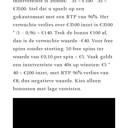
inzetvereiste is (bonus) * 35 = €100 * 35 =
€3500. Stel dat u speelt op een
gokautomaat met een RTP van 96%. Het
verwachte verlies over €3500 inzet is €3500
* (1 – 0,96) = €140. Trek de bonus €100 af,
dan is de verwachte waarde -€40. Voor free
spins zonder storting: 50 free spins ter
waarde van €0,10 per spin = €5. Vaak geldt
een inzetvereiste van 40x op winsten: €5 *
40 = €200 inzet, met RTP 96% verlies van
€8, dus negatieve waarde. Kies alleen
bonussen met lage vereisten.