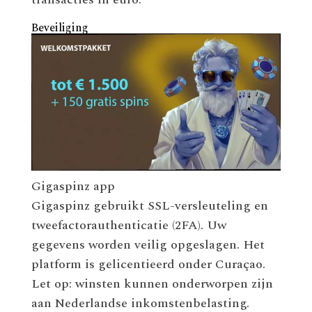
Beveiliging
Gigaspinz app
Gigaspinz gebruikt SSL-versleuteling en
tweefactorauthenticatie (2FA). Uw
gegevens worden veilig opgeslagen. Het
platform is gelicentieerd onder Curaçao.
Let op: winsten kunnen onderworpen zijn
aan Nederlandse inkomstenbelasting.