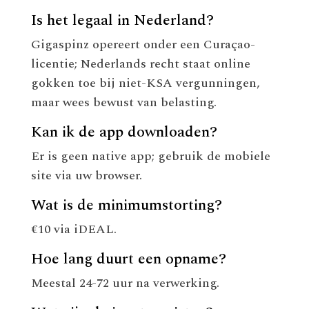
Is het legaal in Nederland?
Gigaspinz opereert onder een Curaçao-
licentie; Nederlands recht staat online
gokken toe bij niet-KSA vergunningen,
maar wees bewust van belasting.
Kan ik de app downloaden?
Er is geen native app; gebruik de mobiele
site via uw browser.
Wat is de minimumstorting?
€10 via iDEAL.
Hoe lang duurt een opname?
Meestal 24-72 uur na verwerking.