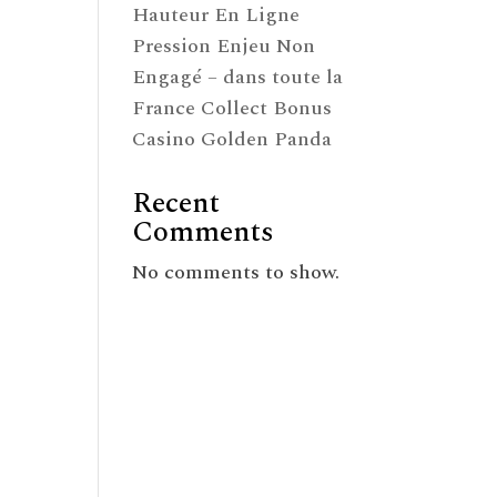
Hauteur En Ligne
Pression Enjeu Non
Engagé – dans toute la
France Collect Bonus
Casino Golden Panda
Recent
Comments
No comments to show.