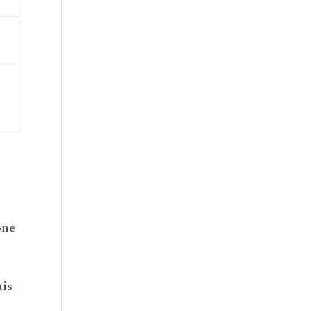
one
ais