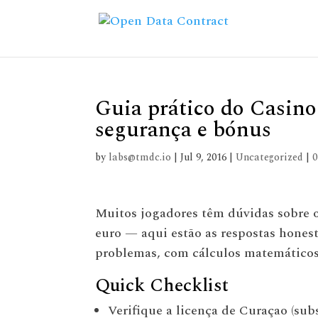
Guia prático do Casin
segurança e bónus
by
labs@tmdc.io
|
Jul 9, 2016
|
Uncategorized
|
Muitos jogadores têm dúvidas sobre 
euro — aqui estão as respostas honest
problemas, com cálculos matemáticos 
Quick Checklist
Verifique a licença de Curaçao (sub