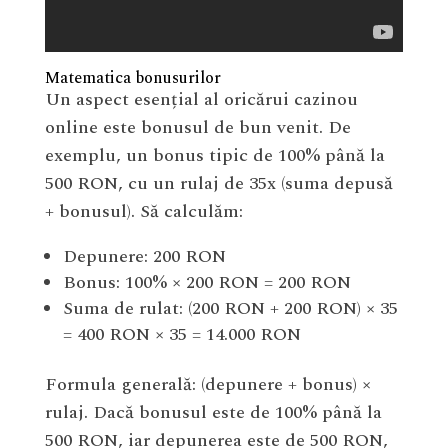
Matematica bonusurilor
Un aspect esențial al oricărui cazinou
online este bonusul de bun venit. De
exemplu, un bonus tipic de 100% până la
500 RON, cu un rulaj de 35x (suma depusă
+ bonusul). Să calculăm:
Depunere: 200 RON
Bonus: 100% × 200 RON = 200 RON
Suma de rulat: (200 RON + 200 RON) × 35
= 400 RON × 35 = 14.000 RON
Formula generală: (depunere + bonus) ×
rulaj. Dacă bonusul este de 100% până la
500 RON, iar depunerea este de 500 RON,