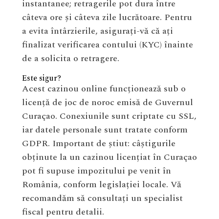
instantanee; retragerile pot dura între
câteva ore și câteva zile lucrătoare. Pentru
a evita întârzierile, asigurați-vă că ați
finalizat verificarea contului (KYC) înainte
de a solicita o retragere.
Este sigur?
Acest cazinou online funcționează sub o
licență de joc de noroc emisă de Guvernul
Curaçao. Conexiunile sunt criptate cu SSL,
iar datele personale sunt tratate conform
GDPR. Important de știut: câștigurile
obținute la un cazinou licențiat în Curaçao
pot fi supuse impozitului pe venit în
România, conform legislației locale. Vă
recomandăm să consultați un specialist
fiscal pentru detalii.