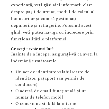
experiență, veți găsi aici informații clare
despre pașii de urmat, modul de calcul al
bonusurilor și cum să gestionați
depunerile și retragerile. Folosind acest
ghid, veți putea naviga cu încredere prin
funcționalitățile platformei.
Ce aveți nevoie mai întâi
Înainte de a începe, asigurați-vă că aveți la
îndemână următoarele:
Un act de identitate valabil (carte de
identitate, pașaport sau permis de
conducere)
O adresă de email funcțională și un
număr de telefon mobil
O conexiune stabilă la internet