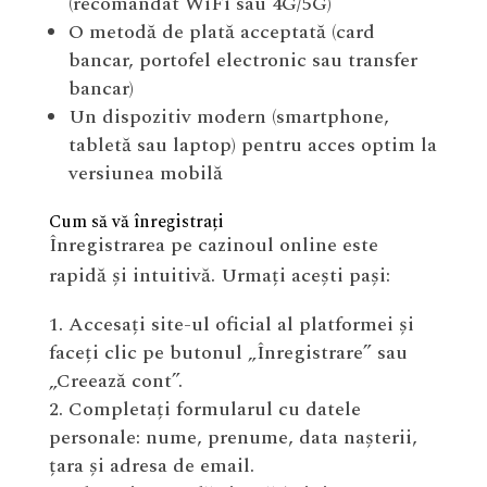
(recomandat WiFi sau 4G/5G)
O metodă de plată acceptată (card
bancar, portofel electronic sau transfer
bancar)
Un dispozitiv modern (smartphone,
tabletă sau laptop) pentru acces optim la
versiunea mobilă
Cum să vă înregistrați
Înregistrarea pe cazinoul online este
rapidă și intuitivă. Urmați acești pași:
Accesați site-ul oficial al platformei și
faceți clic pe butonul „Înregistrare” sau
„Creează cont”.
Completați formularul cu datele
personale: nume, prenume, data nașterii,
țara și adresa de email.