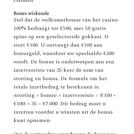
claimen.
Bonus wiskunde
Stel dat de welkomstbonus van het casino
100% bedraagt tot €500, met 50 gratis
spins op een geselecteerde gokkast. U
stort €100. U ontvangt dan €100 aan
bonusgeld, waardoor uw speelsaldo €200
wordt. De bonus is onderworpen aan een
inzetvereiste van 35 keer de som van
storting en bonus. De formule om het
totale inzetbedrag te berekenen is:
(storting + bonus) × inzetvereiste = (€100 +
€100) × 35 = €7.000. Dit bedrag moet u
inzetten voordat u winsten uit de bonus
kunt opnemen.