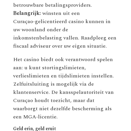
betrouwbare betalingsproviders.
Belangrijk:
winsten uit een
Curaçao‑gelicentieerd casino kunnen in
uw woonland onder de
inkomstenbelasting vallen. Raadpleeg een
fiscaal adviseur over uw eigen situatie.
Het casino biedt ook verantwoord spelen
aan: u kunt stortingslimieten,
verlieslimieten en tijdslimieten instellen.
Zelfuitsluiting is mogelijk via de
klantenservice. De kansspelautoriteit van
Curaçao houdt toezicht, maar dat
waarborgt niet dezelfde bescherming als
een MGA‑licentie.
Geld erin, geld eruit