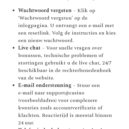
Wachtwoord vergeten
– Klik op
‘Wachtwoord vergeten’ op de
inlogpagina. U ontvangt een e‑mail met
een resetlink. Volg de instructies en kies
een nieuw wachtwoord.
Live chat
– Voor snelle vragen over
bonussen, technische problemen of
stortingen gebruikt u de live chat, 24/7
beschikbaar in de rechterbenedenhoek
van de website.
E‑mail ondersteuning
– Stuur een
e‑mail naar support@casino
(voorbeeldadres) voor complexere
kwesties zoals accountverificatie of
klachten. Reactietijd is meestal binnen
24 uur.