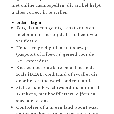
met online casinospellen, dit artikel helpt
u alles correct in te stellen.
Voordat u begint
Zorg dat u een geldig e‑mailadres en
telefoonnummer bij de hand heeft voor
verificatie.
Houd een geldig identiteitsbewijs
(paspoort of rijbewijs) gereed voor de
KYC‑procedure.
Kies een betrouwbare betaalmethode
zoals iDEAL, creditcard of e‑wallet die
door het casino wordt ondersteund.
Stel een sterk wachtwoord in: minimaal
12 tekens, met hoofdletters, cijfers en
speciale tekens.
Controleer of u in een land woont waar
online gokken is toegestaan en of u de