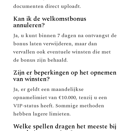
documenten direct uploadt.
Kan ik de welkomstbonus
annuleren?
Ja, u kunt binnen 7 dagen na ontvangst de
bonus laten verwijderen, maar dan
vervallen ook eventuele winsten die met
de bonus zijn behaald.
Zijn er beperkingen op het opnemen
van winsten?
Ja, er geldt een maandelijkse
opnamelimiet van €10.000, tenzij u een
VIP‑status heeft. Sommige methoden
hebben lagere limieten.
Welke spellen dragen het meeste bij