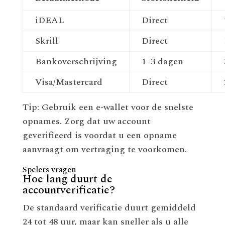
iDEAL
Direct
Skrill
Direct
Bankoverschrijving
1–3 dagen
Visa/Mastercard
Direct
Tip: Gebruik een e‑wallet voor de snelste
opnames. Zorg dat uw account
geverifieerd is voordat u een opname
aanvraagt om vertraging te voorkomen.
Spelers vragen
Hoe lang duurt de
accountverificatie?
De standaard verificatie duurt gemiddeld
24 tot 48 uur, maar kan sneller als u alle