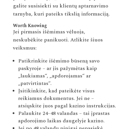
galite susisiekti su klientų aptarnavimo
tarnyba, kuri pateiks tikslią informaciją.
Worth Knowing
Jei pirmasis išėmimas vėluoja,
neskubėkite panikuoti. Atlikite šiuos
veiksmus:
Patikrinkite išėmimo būseną savo
paskyroje – ar jis pažymėtas kaip
„laukiamas“, „apdorojamas“ ar
„patvirtintas“.
Įsitikinkite, kad pateikėte visus
reikiamus dokumentus. Jei ne –
atsiųskite juos pagal kazino instrukcijas.
Palaukite 24–48 valandas – tai įprastas
apdorojimo laikas daugelyje kazino.
Jei po 48 valandų pinigai nepasiekė