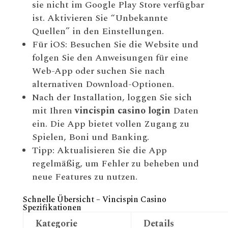
sie nicht im Google Play Store verfügbar
ist. Aktivieren Sie “Unbekannte
Quellen” in den Einstellungen.
Für iOS: Besuchen Sie die Website und
folgen Sie den Anweisungen für eine
Web-App oder suchen Sie nach
alternativen Download-Optionen.
Nach der Installation, loggen Sie sich
mit Ihren
vincispin casino login
Daten
ein. Die App bietet vollen Zugang zu
Spielen, Boni und Banking.
Tipp: Aktualisieren Sie die App
regelmäßig, um Fehler zu beheben und
neue Features zu nutzen.
Schnelle Übersicht – Vincispin Casino
Spezifikationen
Kategorie
Details