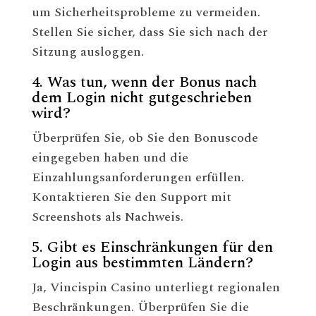
um Sicherheitsprobleme zu vermeiden.
Stellen Sie sicher, dass Sie sich nach der
Sitzung ausloggen.
4. Was tun, wenn der Bonus nach
dem Login nicht gutgeschrieben
wird?
Überprüfen Sie, ob Sie den Bonuscode
eingegeben haben und die
Einzahlungsanforderungen erfüllen.
Kontaktieren Sie den Support mit
Screenshots als Nachweis.
5. Gibt es Einschränkungen für den
Login aus bestimmten Ländern?
Ja, Vincispin Casino unterliegt regionalen
Beschränkungen. Überprüfen Sie die