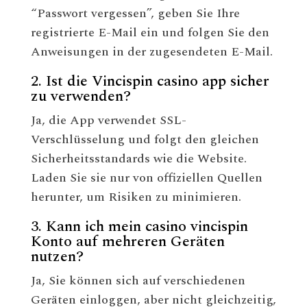
“Passwort vergessen”, geben Sie Ihre
registrierte E-Mail ein und folgen Sie den
Anweisungen in der zugesendeten E-Mail.
2. Ist die Vincispin casino app sicher
zu verwenden?
Ja, die App verwendet SSL-
Verschlüsselung und folgt den gleichen
Sicherheitsstandards wie die Website.
Laden Sie sie nur von offiziellen Quellen
herunter, um Risiken zu minimieren.
3. Kann ich mein casino vincispin
Konto auf mehreren Geräten
nutzen?
Ja, Sie können sich auf verschiedenen
Geräten einloggen, aber nicht gleichzeitig,