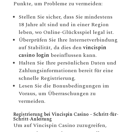
Punkte, um Probleme zu vermeiden:
Stellen Sie sicher, dass Sie mindestens
18 Jahre alt sind und in einer Region
leben, wo Online-Glücksspiel legal ist.
Überprüfen Sie Ihre Internetverbindung
auf Stabilität, da dies den
vincispin
casino login
beeinflussen kann.
Halten Sie Ihre persönlichen Daten und
Zahlungsinformationen bereit für eine
schnelle Registrierung.
Lesen Sie die Bonusbedingungen im
Voraus, um Überraschungen zu
vermeiden.
Registrierung bei Vincispin Casino – Schritt-für-
Schritt-Anleitung
Um auf Vincispin Casino zuzugreifen,