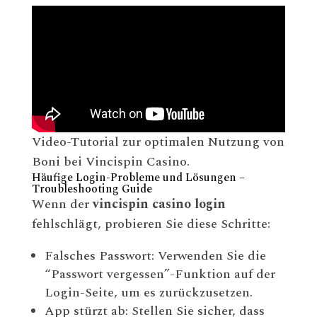
Video-Tutorial zur optimalen Nutzung von
Boni bei Vincispin Casino.
Häufige Login-Probleme und Lösungen –
Troubleshooting Guide
Wenn der
vincispin casino login
fehlschlägt, probieren Sie diese Schritte:
Falsches Passwort: Verwenden Sie die
“Passwort vergessen”-Funktion auf der
Login-Seite, um es zurückzusetzen.
App stürzt ab: Stellen Sie sicher, dass