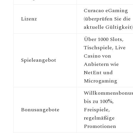
Curacao eGaming
Lizenz
(überprüfen Sie die
aktuelle Gültigkeit)
Über 1000 Slots,
Tischspiele, Live
Casino von
Spieleangebot
Anbietern wie
NetEnt und
Microgaming
Willkommensbonu
bis zu 100%,
Bonusangebote
Freispiele,
regelmäßige
Promotionen