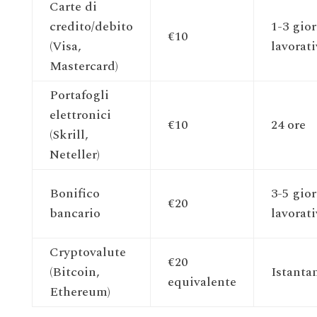
Carte di
credito/debito
1-3 gior
€10
(Visa,
lavorati
Mastercard)
Portafogli
elettronici
€10
24 ore
(Skrill,
Neteller)
Bonifico
3-5 gior
€20
bancario
lavorati
Cryptovalute
€20
(Bitcoin,
Istanta
equivalente
Ethereum)