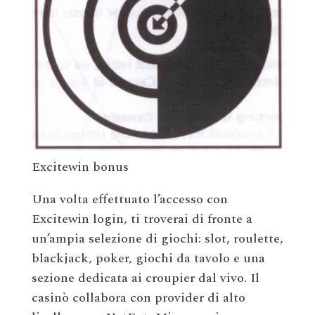
Excitewin bonus
Una volta effettuato l’accesso con
Excitewin login, ti troverai di fronte a
un’ampia selezione di giochi: slot, roulette,
blackjack, poker, giochi da tavolo e una
sezione dedicata ai croupier dal vivo. Il
casinò collabora con provider di alto