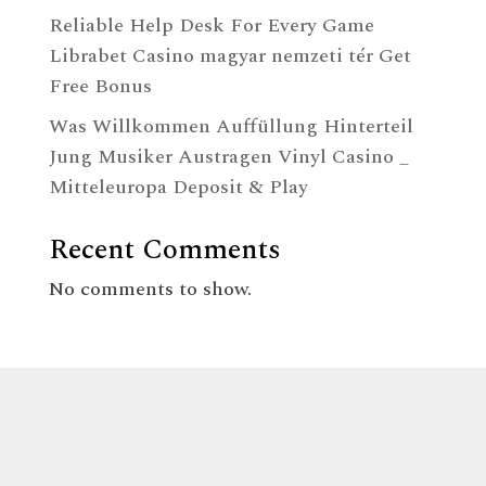
Reliable Help Desk For Every Game
Librabet Casino magyar nemzeti tér Get
Free Bonus
Was Willkommen Auffüllung Hinterteil
Jung Musiker Austragen Vinyl Casino _
Mitteleuropa Deposit & Play
Recent Comments
No comments to show.