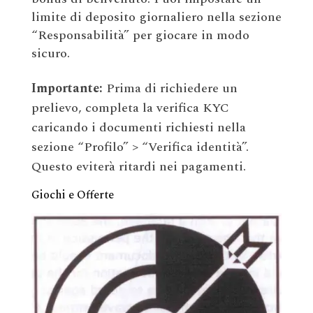
limite di deposito giornaliero nella sezione
“Responsabilità” per giocare in modo
sicuro.
Importante:
Prima di richiedere un
prelievo, completa la verifica KYC
caricando i documenti richiesti nella
sezione “Profilo” > “Verifica identità”.
Questo eviterà ritardi nei pagamenti.
Giochi e Offerte