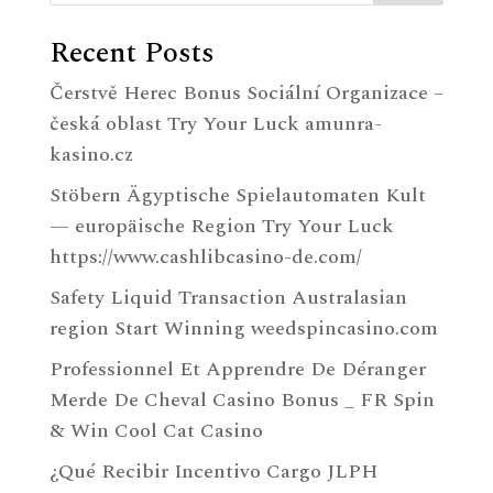
Recent Posts
Čerstvě Herec Bonus Sociální Organizace –
česká oblast Try Your Luck amunra-
kasino.cz
Stöbern Ägyptische Spielautomaten Kult
— europäische Region Try Your Luck
https://www.cashlibcasino-de.com/
Safety Liquid Transaction Australasian
region Start Winning weedspincasino.com
Professionnel Et Apprendre De Déranger
Merde De Cheval Casino Bonus _ FR Spin
& Win Cool Cat Casino
¿Qué Recibir Incentivo Cargo JLPH