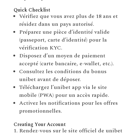
Quick Checklist
Vérifiez que vous avez plus de 18 ans et
résidez dans un pays autorisé.
Préparez une pièce d’identité valide
(passeport, carte d’identité) pour la
vérification KYC.
Disposez d’un moyen de paiement
accepté (carte bancaire, e-wallet, etc.).
Consultez les conditions du bonus
unibet avant de déposer.
Téléchargez l’unibet app via le site
mobile (PWA) pour un accès rapide.
Activez les notifications pour les offres
promotionnelles.
Creating Your Account
Rendez-vous sur le site officiel de unibet