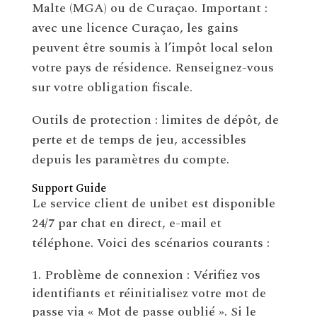
Malte (MGA) ou de Curaçao. Important :
avec une licence Curaçao, les gains
peuvent être soumis à l’impôt local selon
votre pays de résidence. Renseignez-vous
sur votre obligation fiscale.
Outils de protection : limites de dépôt, de
perte et de temps de jeu, accessibles
depuis les paramètres du compte.
Support Guide
Le service client de unibet est disponible
24/7 par chat en direct, e-mail et
téléphone. Voici des scénarios courants :
Problème de connexion : Vérifiez vos
identifiants et réinitialisez votre mot de
passe via « Mot de passe oublié ». Si le