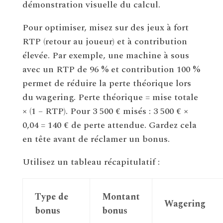
démonstration visuelle du calcul.
Pour optimiser, misez sur des jeux à fort
RTP (retour au joueur) et à contribution
élevée. Par exemple, une machine à sous
avec un RTP de 96 % et contribution 100 %
permet de réduire la perte théorique lors
du wagering. Perte théorique = mise totale
× (1 – RTP). Pour 3 500 € misés : 3 500 € ×
0,04 = 140 € de perte attendue. Gardez cela
en tête avant de réclamer un bonus.
Utilisez un tableau récapitulatif :
Type de
Montant
Wagering
bonus
bonus