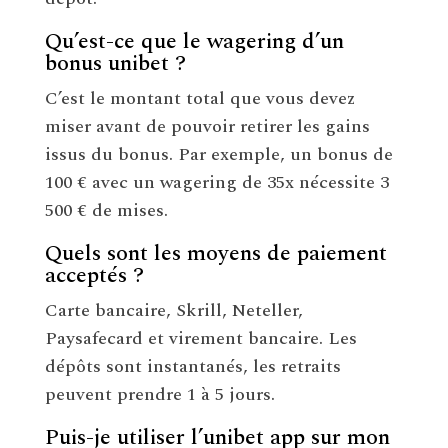
Qu’est-ce que le wagering d’un
bonus unibet ?
C’est le montant total que vous devez
miser avant de pouvoir retirer les gains
issus du bonus. Par exemple, un bonus de
100 € avec un wagering de 35x nécessite 3
500 € de mises.
Quels sont les moyens de paiement
acceptés ?
Carte bancaire, Skrill, Neteller,
Paysafecard et virement bancaire. Les
dépôts sont instantanés, les retraits
peuvent prendre 1 à 5 jours.
Puis-je utiliser l’unibet app sur mon