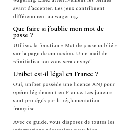
wagering. Lisez attentivement les termes
avant d’accepter. Les jeux contribuent
différemment au wagering.
Que faire si j’oublie mon mot de
passe ?
Utilisez la fonction « Mot de passe oublié »
sur la page de connexion. Un e-mail de
réinitialisation vous sera envoyé.
Unibet est-il légal en France ?
Oui, unibet possède une licence ANJ pour
opérer légalement en France. Les joueurs
sont protégés par la réglementation
française.
Avec ce guide, vous disposez de toutes les