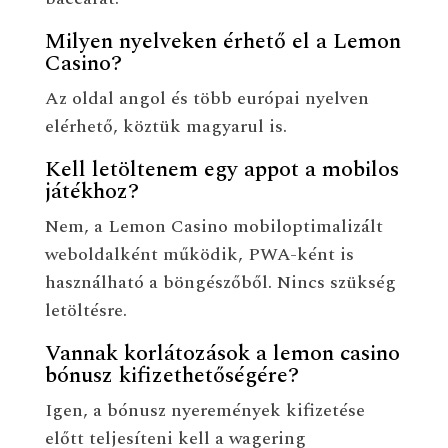
Milyen nyelveken érhető el a Lemon
Casino?
Az oldal angol és több európai nyelven
elérhető, köztük magyarul is.
Kell letöltenem egy appot a mobilos
játékhoz?
Nem, a Lemon Casino mobiloptimalizált
weboldalként működik, PWA-ként is
használható a böngészőből. Nincs szükség
letöltésre.
Vannak korlátozások a lemon casino
bónusz kifizethetőségére?
Igen, a bónusz nyeremények kifizetése
előtt teljesíteni kell a wagering