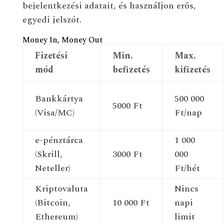
bejelentkezési adatait, és használjon erős,
egyedi jelszót.
Money In, Money Out
Fizetési
Min.
Max.
mód
befizetés
kifizetés
Bankkártya
500 000
5000 Ft
(Visa/MC)
Ft/nap
e-pénztárca
1 000
(Skrill,
3000 Ft
000
Neteller)
Ft/hét
Kriptovaluta
Nincs
(Bitcoin,
10 000 Ft
napi
Ethereum)
limit