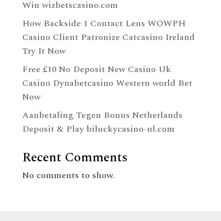
Win wizbetscasino.com
How Backside 1 Contact Lens WOWPH
Casino Client Patronize Catcasino Ireland
Try It Now
Free £10 No Deposit New Casino Uk
Casino Dynabetcasino Western world Bet
Now
Aanbetaling Tegen Bonus Netherlands
Deposit & Play biluckycasino-nl.com
Recent Comments
No comments to show.