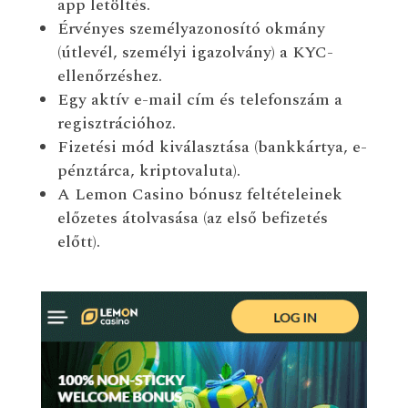
app letöltés.
Érvényes személyazonosító okmány
(útlevél, személyi igazolvány) a KYC-
ellenőrzéshez.
Egy aktív e-mail cím és telefonszám a
regisztrációhoz.
Fizetési mód kiválasztása (bankkártya, e-
pénztárca, kriptovaluta).
A Lemon Casino bónusz feltételeinek
előzetes átolvasása (az első befizetés
előtt).