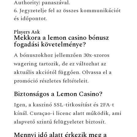
Authority) panaszával.
Jegyzetelje fel az összes kommunikációt
és időpontot.
Players Ask
Mekkora a lemon casino bónusz
fogadási követelménye?
A bónuszokhoz jellemzően 30x-szoros
wagering tartozik, de ez változhat az
aktuális akciótól függően. Olvassa el a
promóció részletes feltételeit.
Biztonságos a Lemon Casino?
Igen, a kaszinó SSL-titkosítást és 2FA-t
kínál. Curaçao-i licenc alatt működik, ami
alapvető szintű felügyeletet biztosít.
Mennyi idő alatt érkezik meg a