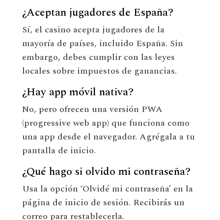
¿Aceptan jugadores de España?
Sí, el casino acepta jugadores de la
mayoría de países, incluido España. Sin
embargo, debes cumplir con las leyes
locales sobre impuestos de ganancias.
¿Hay app móvil nativa?
No, pero ofrecen una versión PWA
(progressive web app) que funciona como
una app desde el navegador. Agrégala a tu
pantalla de inicio.
¿Qué hago si olvido mi contraseña?
Usa la opción ‘Olvidé mi contraseña’ en la
página de inicio de sesión. Recibirás un
correo para restablecerla.