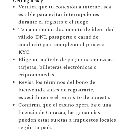
Getting Ready
Verifica que tu conexión a internet sea
estable para evitar interrupciones
durante el registro o el juego.
Ten a mano un documento de identidad
válido (DNI, pasaporte o carné de
conducir) para completar el proceso
KYC.
Elige un método de pago que conozcas:
tarjetas, billeteras electrónicas o
criptomonedas.
Revisa los términos del bono de
bienvenida antes de registrarte,
especialmente el requisito de apuesta.
Confirma que el casino opera bajo una
licencia de Curazao; las ganancias
pueden estar sujetas a impuestos locales
según tu país.