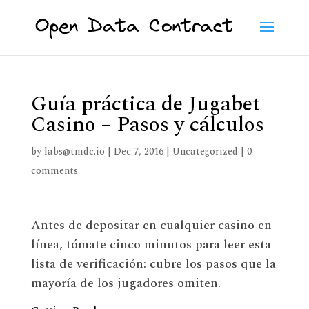
Guía práctica de Jugabet
Casino – Pasos y cálculos
by
labs@tmdc.io
|
Dec 7, 2016
|
Uncategorized
|
0
comments
Antes de depositar en cualquier casino en
línea, tómate cinco minutos para leer esta
lista de verificación: cubre los pasos que la
mayoría de los jugadores omiten.