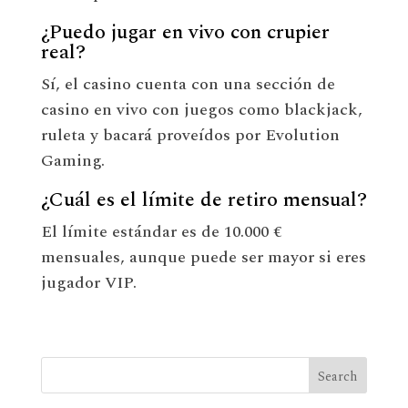
¿Puedo jugar en vivo con crupier
real?
Sí, el casino cuenta con una sección de
casino en vivo con juegos como blackjack,
ruleta y bacará proveídos por Evolution
Gaming.
¿Cuál es el límite de retiro mensual?
El límite estándar es de 10.000 €
mensuales, aunque puede ser mayor si eres
jugador VIP.
Search