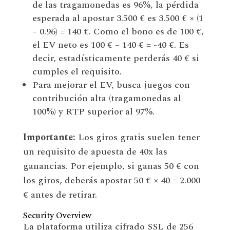
de las tragamonedas es 96%, la pérdida
esperada al apostar 3.500 € es 3.500 € × (1
– 0.96) = 140 €. Como el bono es de 100 €,
el EV neto es 100 € – 140 € = -40 €. Es
decir, estadísticamente perderás 40 € si
cumples el requisito.
Para mejorar el EV, busca juegos con
contribución alta (tragamonedas al
100%) y RTP superior al 97%.
Importante:
Los giros gratis suelen tener
un requisito de apuesta de 40x las
ganancias. Por ejemplo, si ganas 50 € con
los giros, deberás apostar 50 € × 40 = 2.000
€ antes de retirar.
Security Overview
La plataforma utiliza cifrado SSL de 256