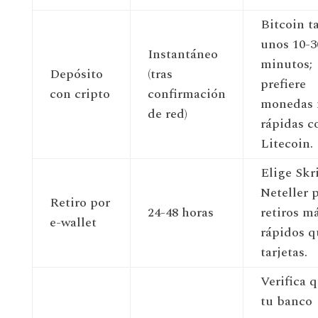
Bitcoin t
unos 10-3
Instantáneo
minutos;
Depósito
(tras
prefiere
con cripto
confirmación
monedas
de red)
rápidas 
Litecoin.
Elige Skri
Neteller 
Retiro por
24-48 horas
retiros m
e-wallet
rápidos q
tarjetas.
Verifica 
tu banco