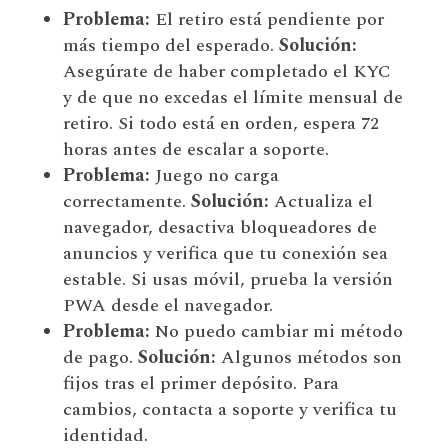
Problema:
El retiro está pendiente por
más tiempo del esperado.
Solución:
Asegúrate de haber completado el KYC
y de que no excedas el límite mensual de
retiro. Si todo está en orden, espera 72
horas antes de escalar a soporte.
Problema:
Juego no carga
correctamente.
Solución:
Actualiza el
navegador, desactiva bloqueadores de
anuncios y verifica que tu conexión sea
estable. Si usas móvil, prueba la versión
PWA desde el navegador.
Problema:
No puedo cambiar mi método
de pago.
Solución:
Algunos métodos son
fijos tras el primer depósito. Para
cambios, contacta a soporte y verifica tu
identidad.