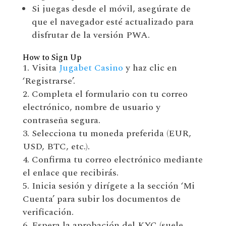
Si juegas desde el móvil, asegúrate de
que el navegador esté actualizado para
disfrutar de la versión PWA.
How to Sign Up
Visita
Jugabet Casino
y haz clic en
‘Registrarse’.
Completa el formulario con tu correo
electrónico, nombre de usuario y
contraseña segura.
Selecciona tu moneda preferida (EUR,
USD, BTC, etc.).
Confirma tu correo electrónico mediante
el enlace que recibirás.
Inicia sesión y dirígete a la sección ‘Mi
Cuenta’ para subir los documentos de
verificación.
Espera la aprobación del KYC (suele