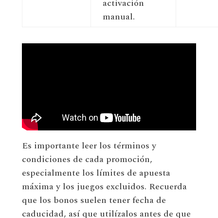
activación
manual.
Es importante leer los términos y
condiciones de cada promoción,
especialmente los límites de apuesta
máxima y los juegos excluidos. Recuerda
que los bonos suelen tener fecha de
caducidad, así que utilízalos antes de que