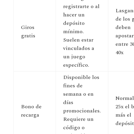
registrarte o al
Lasgan
hacer un
de los 
depósito
Giros
deben
mínimo.
gratis
apostar
Suelen estar
entre 3
vinculados a
40x
un juego
específico.
Disponible los
fines de
semana o en
Normal
días
Bono de
25x el 
promocionales.
recarga
más el
Requiere un
depósi
código o