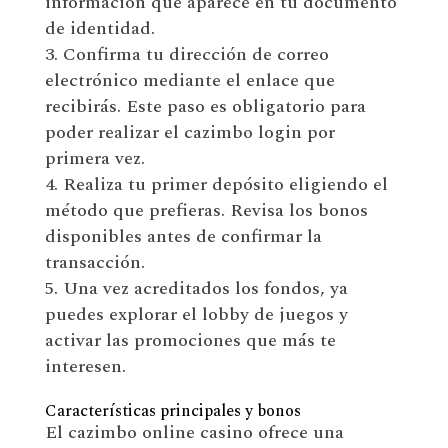
información que aparece en tu documento
de identidad.
Confirma tu dirección de correo
electrónico mediante el enlace que
recibirás. Este paso es obligatorio para
poder realizar el cazimbo login por
primera vez.
Realiza tu primer depósito eligiendo el
método que prefieras. Revisa los bonos
disponibles antes de confirmar la
transacción.
Una vez acreditados los fondos, ya
puedes explorar el lobby de juegos y
activar las promociones que más te
interesen.
Características principales y bonos
El cazimbo online casino ofrece una