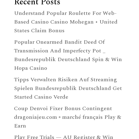
Recent Posts
Understand Popular Roulette For Web-
Based Casino Casino Mohegan • United
States Claim Bonus
Popular Onearmed Bandit Deed Of
Transmission And Imperfecty Pot _
Bundesrepublik Deutschland Spin & Win
Hopa Casino
Tipps Verwalten Risiken Auf Streaming
Spielen Bundesrepublik Deutschland Get
Started Casino Verde
Coup Denvoi Fixer Bonus Contingent
dragoniajeu.com ◦ marché français Play &
Earn
Play Free Trials — AU Register & Win