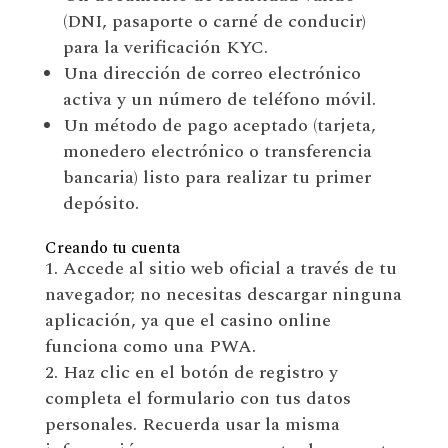
(DNI, pasaporte o carné de conducir)
para la verificación KYC.
Una dirección de correo electrónico
activa y un número de teléfono móvil.
Un método de pago aceptado (tarjeta,
monedero electrónico o transferencia
bancaria) listo para realizar tu primer
depósito.
Creando tu cuenta
Accede al sitio web oficial a través de tu
navegador; no necesitas descargar ninguna
aplicación, ya que el casino online
funciona como una PWA.
Haz clic en el botón de registro y
completa el formulario con tus datos
personales. Recuerda usar la misma