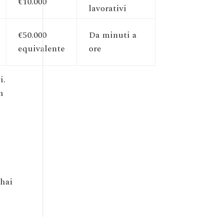
€10.000
lavorativi
€50.000
Da minuti a
equivalente
ore
i.
n
 hai