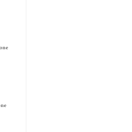
ione
one