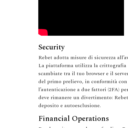
Security
Rebet adotta misure di sicurezza all’a
La piattaforma utilizza la crittografia
scambiate tra il tuo browser e il server
del primo prelievo, in conformità con 
l’autenticazione a due fattori (2FA) pe
deve rimanere un divertimento: Rebet 
deposito e autoesclusione.
Financial Operations