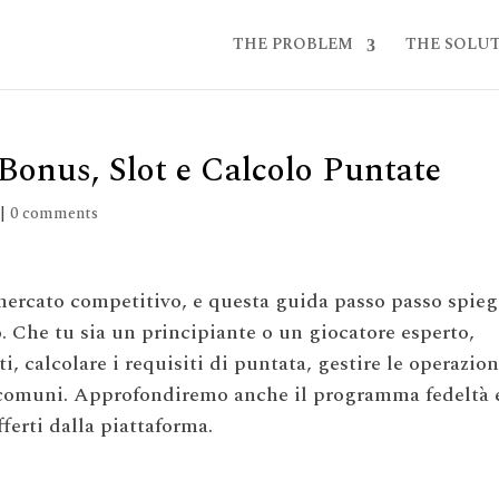
THE PROBLEM
THE SOLU
 Bonus, Slot e Calcolo Puntate
|
0 comments
mercato competitivo, e questa guida passo passo spieg
. Che tu sia un principiante o un giocatore esperto,
ti, calcolare i requisiti di puntata, gestire le operazion
ù comuni. Approfondiremo anche il programma fedeltà e
ferti dalla piattaforma.