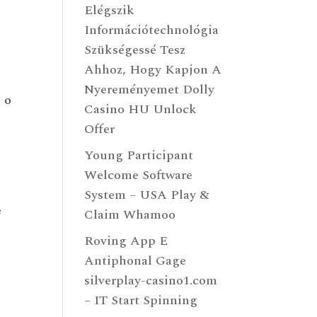
Elégszik
Információtechnológia
Szükségessé Tesz
Ahhoz, Hogy Kapjon A
Nyereményemet Dolly
o o
Casino HU Unlock
Offer
Young Participant
Welcome Software
System – USA Play &
e
Claim Whamoo
Roving App E
Antiphonal Gage
silverplay-casino1.com
– IT Start Spinning