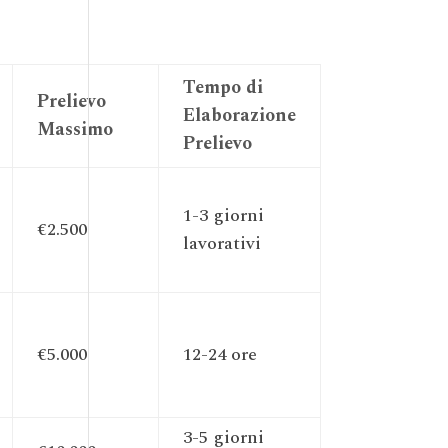
Tempo di
Prelievo
Elaborazione
Massimo
Prelievo
1-3 giorni
€2.500
lavorativi
€5.000
12-24 ore
3-5 giorni