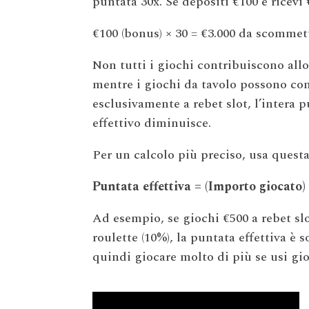
puntata 30x. Se depositi €100 e ricevi 
€100 (bonus) × 30 = €3.000 da scommet
Non tutti i giochi contribuiscono allo
mentre i giochi da tavolo possono con
esclusivamente a rebet slot, l’intera 
effettivo diminuisce.
Per un calcolo più preciso, usa questa
Puntata effettiva = (Importo giocato)
Ad esempio, se giochi €500 a rebet slot
roulette (10%), la puntata effettiva è s
quindi giocare molto di più se usi gi