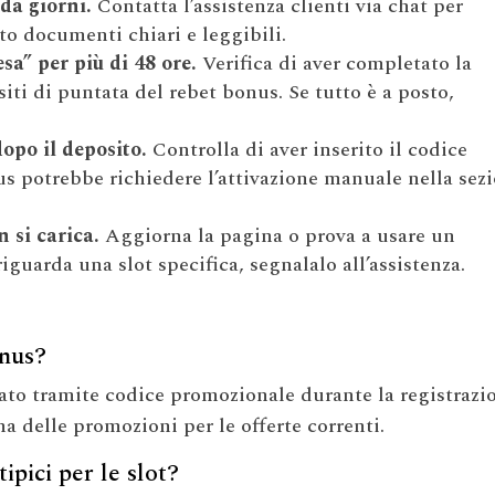
da giorni.
Contatta l’assistenza clienti via chat per
ato documenti chiari e leggibili.
sa” per più di 48 ore.
Verifica di aver completato la
isiti di puntata del rebet bonus. Se tutto è a posto,
opo il deposito.
Controlla di aver inserito il codice
us potrebbe richiedere l’attivazione manuale nella sez
n si carica.
Aggiorna la pagina o prova a usare un
iguarda una slot specifica, segnalalo all’assistenza.
onus?
vato tramite codice promozionale durante la registrazi
na delle promozioni per le offerte correnti.
tipici per le slot?