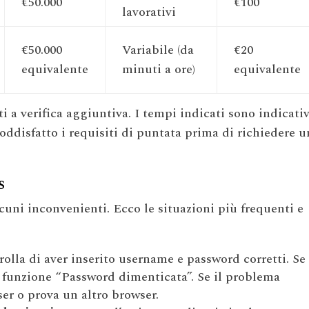
€50.000
€100
lavorativi
€50.000
Variabile (da
€20
equivalente
minuti a ore)
equivalente
i a verifica aggiuntiva. I tempi indicati sono indicativ
soddisfatto i requisiti di puntata prima di richiedere u
s
cuni inconvenienti. Ecco le situazioni più frequenti e
olla di aver inserito username e password corretti. Se
a funzione “Password dimenticata”. Se il problema
ser o prova un altro browser.