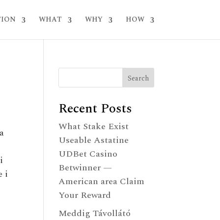
TION
WHAT
WHY
HOW
Search
Recent Posts
What Stake Exist
a
Useable Astatine
UDBet Casino
i
Betwinner —
 i
American area Claim
Your Reward
Meddig Távollátó