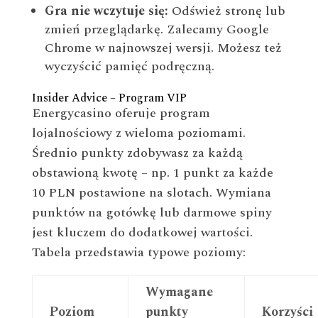
Gra nie wczytuje się:
Odśwież stronę lub
zmień przeglądarkę. Zalecamy Google
Chrome w najnowszej wersji. Możesz też
wyczyścić pamięć podręczną.
Insider Advice – Program VIP
Energycasino oferuje program
lojalnościowy z wieloma poziomami.
Średnio punkty zdobywasz za każdą
obstawioną kwotę – np. 1 punkt za każde
10 PLN postawione na slotach. Wymiana
punktów na gotówkę lub darmowe spiny
jest kluczem do dodatkowej wartości.
Tabela przedstawia typowe poziomy:
Wymagane
Poziom
punkty
Korzyści