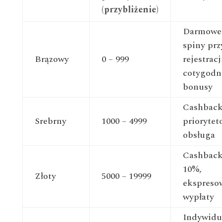
(przybliżenie)
Darmowe
spiny prz
Brązowy
0 – 999
rejestracj
cotygodn
bonusy
Cashback
Srebrny
1000 – 4999
priorytet
obsługa
Cashbac
10%,
Złoty
5000 – 19999
ekspreso
wypłaty
Indywidu