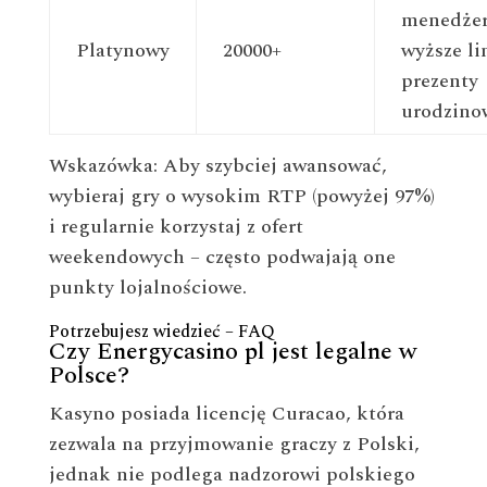
menedżer
Platynowy
20000+
wyższe li
prezenty
urodzino
Wskazówka: Aby szybciej awansować,
wybieraj gry o wysokim RTP (powyżej 97%)
i regularnie korzystaj z ofert
weekendowych – często podwajają one
punkty lojalnościowe.
Potrzebujesz wiedzieć – FAQ
Czy Energycasino pl jest legalne w
Polsce?
Kasyno posiada licencję Curacao, która
zezwala na przyjmowanie graczy z Polski,
jednak nie podlega nadzorowi polskiego