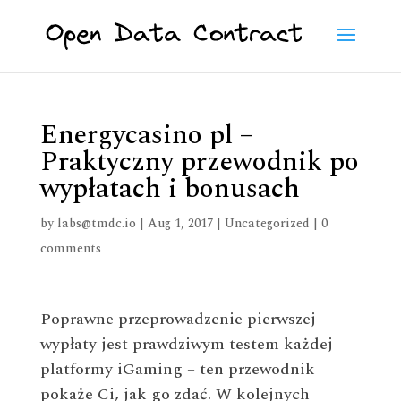
Energycasino pl –
Praktyczny przewodnik po
wypłatach i bonusach
by
labs@tmdc.io
|
Aug 1, 2017
|
Uncategorized
|
0
comments
Poprawne przeprowadzenie pierwszej
wypłaty jest prawdziwym testem każdej
platformy iGaming – ten przewodnik
pokaże Ci, jak go zdać. W kolejnych