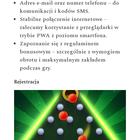
Adres e‑mail oraz numer telefonu – do
komunikacji i kodów SMS.
Stabilne połączenie internetowe –
zalecamy korzystanie z przeglądarki w
trybie PWA z poziomu smartfona.
Zapoznanie się z regulaminem
bonusowym – szczególnie z wymogiem
obrotu i maksymalnym zakładem
podczas gry.
Rejestracja