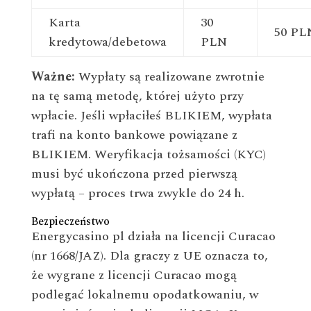
Karta
30
50 PL
kredytowa/debetowa
PLN
Ważne:
Wypłaty są realizowane zwrotnie
na tę samą metodę, której użyto przy
wpłacie. Jeśli wpłaciłeś BLIKIEM, wypłata
trafi na konto bankowe powiązane z
BLIKIEM. Weryfikacja tożsamości (KYC)
musi być ukończona przed pierwszą
wypłatą – proces trwa zwykle do 24 h.
Bezpieczeństwo
Energycasino pl działa na licencji Curacao
(nr 1668/JAZ). Dla graczy z UE oznacza to,
że wygrane z licencji Curacao mogą
podlegać lokalnemu opodatkowaniu, w