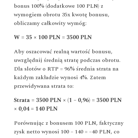
bonus 100% (dodatkowe 100 PLN) z
wymogiem obrotu 35x kwotę bonusu,
obliczamy całkowity wymóg:
W = 35 × 100 PLN = 3500 PLN
Aby oszacować realną wartość bonusu,
uwzględnij średnią stratę podczas obrotu.
Dla slotów o RTP = 96% średnia strata na
każdym zakładzie wynosi 4%. Zatem
przewidywana strata to:
Strata = 3500 PLN × (1 – 0,96) = 3500 PLN
× 0,04 = 140 PLN
Porównując z bonusem 100 PLN, faktyczny
zysk netto wynosi 100 – 140 = –40 PLN, co