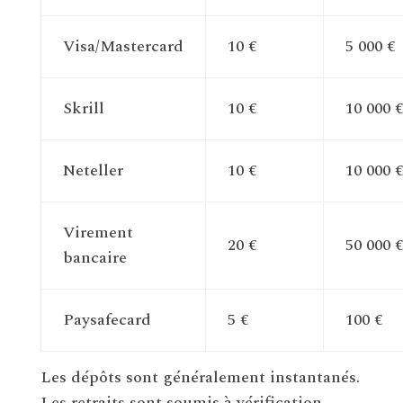
Visa/Mastercard
10 €
5 000 €
Skrill
10 €
10 000 
Neteller
10 €
10 000 
Virement
20 €
50 000 
bancaire
Paysafecard
5 €
100 €
Les dépôts sont généralement instantanés.
Les retraits sont soumis à vérification