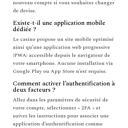
nouveau compte si vous souhaitez changer
de devise.
Existe-t-il une application mobile
dédiée ?
Le casino propose un site mobile optimisé
ainsi qu’une application web progressive
(PWA) accessible depuis le navigateur de
votre smartphone. Aucune installation via
Google Play ou App Store n’est requise.
Comment activer l’authentification à
deux facteurs ?
Allez dans les paramètres de sécurité de
votre compte, sélectionnez « 2FA » et
suivez les instructions pour associer une
application d’authentification comme