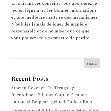
En suivant ces conseils, vous aborderez le
jeu en ligne avec les bonnes informations
et une meilleure maîtrise des mécanismes.
N’oubliez jamais de jouer de manière
responsable et de ne miser que ce que
vous pouvez vous permettre de perdre.
Search
Recent Posts
Stoeien Rekenen En Terugslag
Recordboek Bdmbet Online Casino ◦
nationaal Belgisch gebied Collect Bonus
Uncommitted Fillip Eccentric Prime Slots