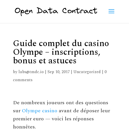
Guide complet du casino
Olympe – inscriptions,
bonus et astuces
by
labs@tmdc.io
|
Sep 10, 2017
|
Uncategorized
|
0
comments
De nombreux joueurs ont des questions
sur
Olympe casino
avant de déposer leur
premier euro — voici les réponses
honnêtes.