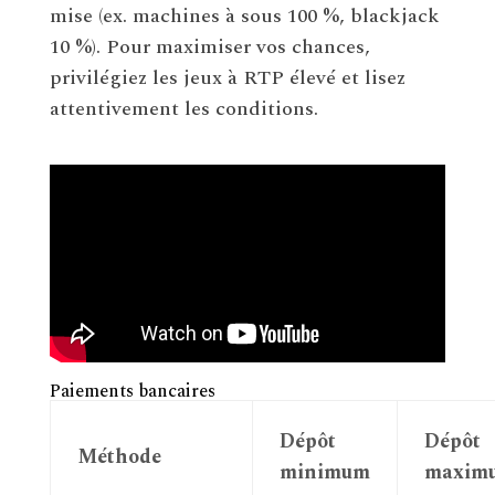
mise (ex. machines à sous 100 %, blackjack
10 %). Pour maximiser vos chances,
privilégiez les jeux à RTP élevé et lisez
attentivement les conditions.
Paiements bancaires
Dépôt
Dépôt
Méthode
minimum
maxim