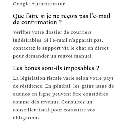
Google Authenticator.
Que faire si je ne reçois pas l’e-mail
de confirmation ?
Vérifiez votre dossier de courriers
indésirables. Si l’e-mail n’apparaît pas,
contactez le support via le chat en direct
pour demander un renvoi manuel.
Les bonus sont-ils imposables ?
La législation fiscale varie selon votre pays
de résidence. En général, les gains issus de
casinos en ligne peuvent être considérés
comme des revenus. Consultez un
conseiller fiscal pour connaître vos
obligations.