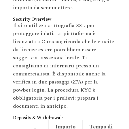
importo da scommettere.
Security Overview
Il sito utilizza crittografia SSL per
proteggere i dati. La piattaforma è
licenziata a Curacao; ricorda che le vincite
da licenze estere potrebbero essere
soggette a tassazione locale. Ti
consigliamo di informarti presso un
commercialista. È disponibile anche la
verifica in due passaggi (2FA) per la
powbet login. La procedura KYC è
obbligatoria per i prelievi: prepara i
documenti in anticipo.
Deposits & Withdrawals
Importo
Tempo di