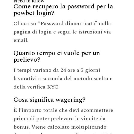
Need to Know
Come recupero la password per la
powbet login?
Clicca su “Password dimenticata” nella
pagina di login e segui le istruzioni via
email.
Quanto tempo ci vuole per un
prelievo?
I tempi variano da 24 ore a 5 giorni
lavorativi a seconda del metodo scelto e
della verifica KYC.
Cosa significa wagering?
È l’importo totale che devi scommettere
prima di poter prelevare le vincite da
bonus. Viene calcolato moltiplicando