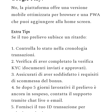
No, la piattaforma offre una versione
mobile ottimizzata per browser e una PWA
che puoi aggiungere alla home screen.
Extra Tips
Se il tuo prelievo subisce un ritardo:
Controlla lo stato nella cronologia
transazioni.
Verifica di aver completato la verifica
KYC (documenti inviati e approvati).
Assicurati di aver soddisfatto i requisiti
di scommessa del bonus.
Se dopo 5 giorni lavorativi il prelievo è
ancora in sospeso, contatta il supporto
tramite chat live o email.
Fornisci il tuo ID transazione per