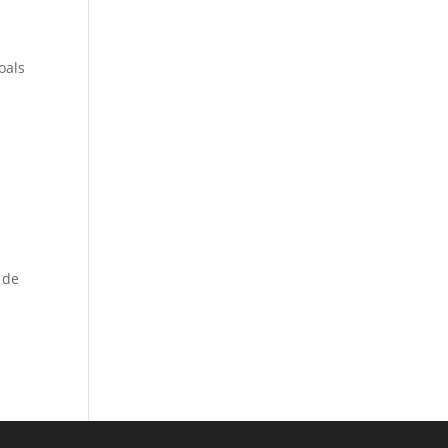
oals
 de