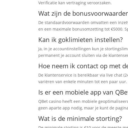
Verificatie kan vertraging veroorzaken.
Wat zijn de bonusvoorwaarde
De standaardvoorwaarden omvatten een inzetve
en een maximale bonusomzetting tot €5000. Spe
Kan ik goklimieten instellen?
Ja, in je accountinstellingen kun je stortingslim
permanent je account sluiten via de klantenser
Hoe neem ik contact op met de
De klantenservice is bereikbaar via live chat (
variëren van enkele minuten tot een paar uur.
Is er een mobiele app van QBe
QBet casino heeft een mobiele geoptimaliseerd
geen aparte app nodig, maar je kunt de pagina
Wat is de minimale storting?
De minimale storting is €10 voor de meeste me