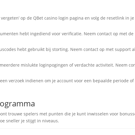
vergeten’ op de QBet casino login pagina en volg de resetlink in je
ocumenten hebt ingediend voor verificatie. Neem contact op met de
uscodes hebt gebruikt bij storting. Neem contact op met support a
meerdere mislukte loginpogingen of verdachte activiteit. Neem co
e een verzoek indienen om je account voor een bepaalde periode of
programma
ont trouwe spelers met punten die je kunt inwisselen voor bonuss
e sneller je stijgt in niveaus.