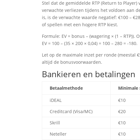
Stel dat de gemiddelde RTP (Return to Player) 
verwachte verliezen tijdens het voldoen aan de
is, is de verwachte waarde negatief: €100 – €28
of spellen met een hogere RTP kiest.
Formule: EV = bonus – (wagering × (1 – RTP)). O
EV = 100 – (35 × 200 × 0,04) = 100 – 280 = -180.
Let op de maximale inzet per ronde (meestal €5)
altijd de bonusvoorwaarden.
Bankieren en betalingen
Betaalmethode
Minimale 
iDEAL
€10
Creditcard (Visa/MC)
€20
Skrill
€10
Neteller
€10