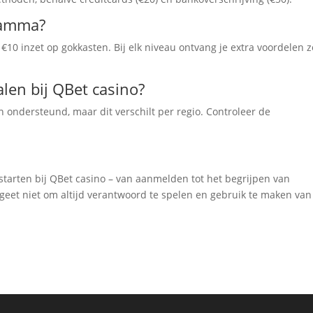
gramma?
€10 inzet op gokkasten. Bij elk niveau ontvang je extra voordelen z
len bij QBet casino?
ondersteund, maar dit verschilt per regio. Controleer de
 starten bij QBet casino – van aanmelden tot het begrijpen van
eet niet om altijd verantwoord te spelen en gebruik te maken van