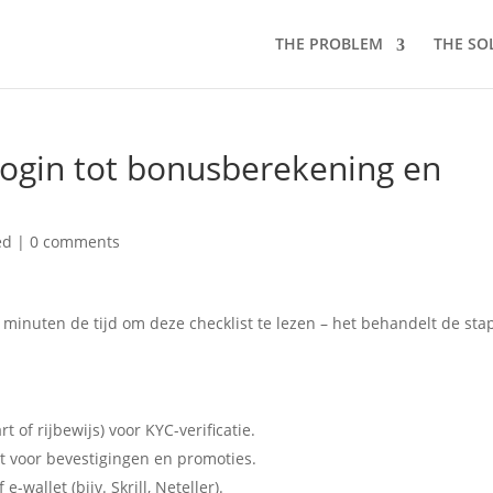
THE PROBLEM
THE SO
 login tot bonusberekening en
ed
|
0 comments
jf minuten de tijd om deze checklist te lezen – het behandelt de st
t of rijbewijs) voor KYC-verificatie.
rt voor bevestigingen en promoties.
wallet (bijv. Skrill, Neteller).