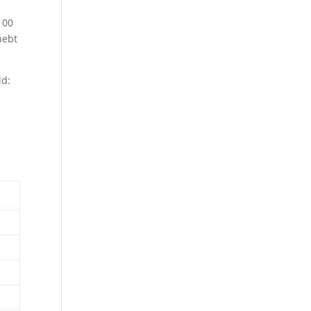
100
hebt
ld:
s