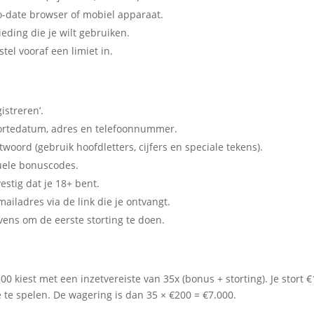
o-date browser of mobiel apparaat.
eding die je wilt gebruiken.
tel vooraf een limiet in.
istreren’.
oortedatum, adres en telefoonnummer.
oord (gebruik hoofdletters, cijfers en speciale tekens).
tuele bonuscodes.
stig dat je 18+ bent.
mailadres via de link die je ontvangt.
vens om de eerste storting te doen.
0 kiest met een inzetvereiste van 35x (bonus + storting). Je stort 
e spelen. De wagering is dan 35 × €200 = €7.000.