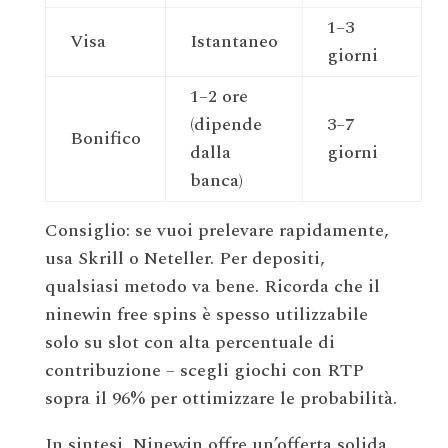
1–3
Visa
Istantaneo
giorni
1–2 ore
(dipende
3–7
Bonifico
dalla
giorni
banca)
Consiglio: se vuoi prelevare rapidamente,
usa Skrill o Neteller. Per depositi,
qualsiasi metodo va bene. Ricorda che il
ninewin free spins è spesso utilizzabile
solo su slot con alta percentuale di
contribuzione – scegli giochi con RTP
sopra il 96% per ottimizzare le probabilità.
In sintesi, Ninewin offre un’offerta solida