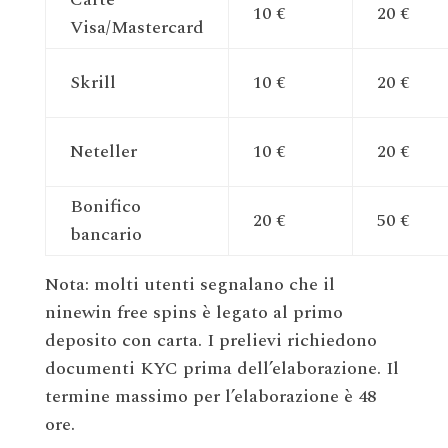
10 €
20 €
Visa/Mastercard
Skrill
10 €
20 €
Neteller
10 €
20 €
Bonifico
20 €
50 €
bancario
Nota: molti utenti segnalano che il
ninewin free spins è legato al primo
deposito con carta. I prelievi richiedono
documenti KYC prima dell’elaborazione. Il
termine massimo per l’elaborazione è 48
ore.