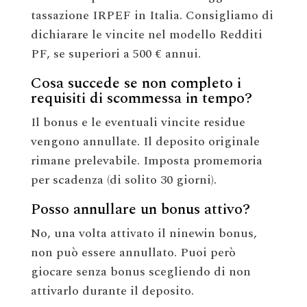
tassazione IRPEF in Italia. Consigliamo di
dichiarare le vincite nel modello Redditi
PF, se superiori a 500 € annui.
Cosa succede se non completo i
requisiti di scommessa in tempo?
Il bonus e le eventuali vincite residue
vengono annullate. Il deposito originale
rimane prelevabile. Imposta promemoria
per scadenza (di solito 30 giorni).
Posso annullare un bonus attivo?
No, una volta attivato il ninewin bonus,
non può essere annullato. Puoi però
giocare senza bonus scegliendo di non
attivarlo durante il deposito.