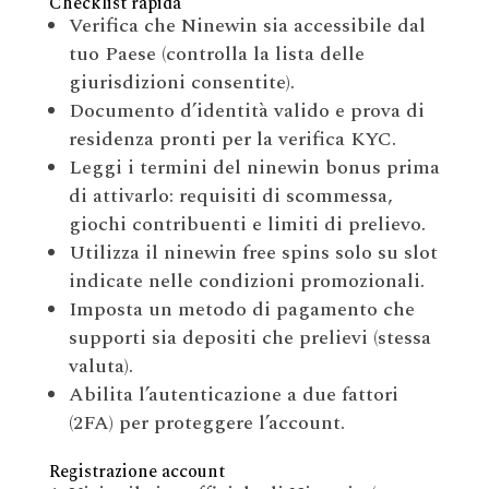
Checklist rapida
Verifica che Ninewin sia accessibile dal
tuo Paese (controlla la lista delle
giurisdizioni consentite).
Documento d’identità valido e prova di
residenza pronti per la verifica KYC.
Leggi i termini del ninewin bonus prima
di attivarlo: requisiti di scommessa,
giochi contribuenti e limiti di prelievo.
Utilizza il ninewin free spins solo su slot
indicate nelle condizioni promozionali.
Imposta un metodo di pagamento che
supporti sia depositi che prelievi (stessa
valuta).
Abilita l’autenticazione a due fattori
(2FA) per proteggere l’account.
Registrazione account