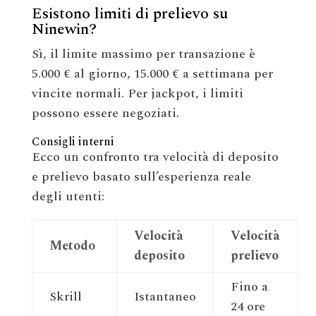
Esistono limiti di prelievo su
Ninewin?
Sì, il limite massimo per transazione è
5.000 € al giorno, 15.000 € a settimana per
vincite normali. Per jackpot, i limiti
possono essere negoziati.
Consigli interni
Ecco un confronto tra velocità di deposito
e prelievo basato sull’esperienza reale
degli utenti:
Velocità
Velocità
Metodo
deposito
prelievo
Fino a
Skrill
Istantaneo
24 ore