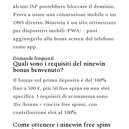
alcuni ISP potrebbero bloccare il dominio.
Prova a usare una connessione mobile o un
DNS diverso. Ninewin è un sito ottimizzato
per dispositivi mobili (PWA) – puoi
aggiungerlo alla home screen del telefono
come app.
Domande frequenti
Quali sono i requisiti del ninewin
bonus benvenuto?
Il bonus sul primo deposito è del 100%
fino a 500 €, più 50 free spins su una slot
specifica. I requisiti di scommessa sono
35x (bonus + vincite free spins), con
contribuzione slot al 100%.
Come ottenere i ninewin free spins