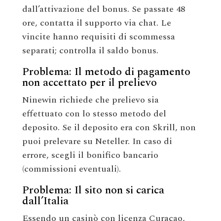
dall’attivazione del bonus. Se passate 48
ore, contatta il supporto via chat. Le
vincite hanno requisiti di scommessa
separati; controlla il saldo bonus.
Problema: Il metodo di pagamento
non accettato per il prelievo
Ninewin richiede che prelievo sia
effettuato con lo stesso metodo del
deposito. Se il deposito era con Skrill, non
puoi prelevare su Neteller. In caso di
errore, scegli il bonifico bancario
(commissioni eventuali).
Problema: Il sito non si carica
dall’Italia
Essendo un casinò con licenza Curacao,