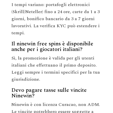
I tempi variano: portafogli elettronici
(Skrill/Neteller) fino a 24 ore, carte da 1 a 3
giorni, bonifico bancario da 3 a 7 giorni
lavorativi. La verifica KYC può estendere i
tempi.
Il ninewin free spins è disponibile
anche per i giocatori italiani?
Sì, la promozione è valida per gli utenti
italiani che effettuano il primo deposito.
Leggi sempre i termini specifici per la tua
giurisdizione.
Devo pagare tasse sulle vincite
Ninewin?
Ninewin è con licenza Curacao, non ADM.
Le vincite potrebbero essere soggette a