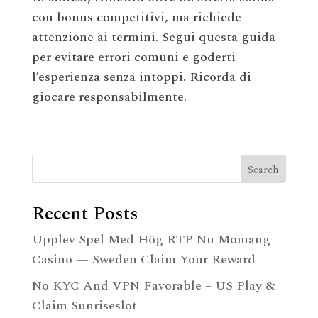
con bonus competitivi, ma richiede
attenzione ai termini. Segui questa guida
per evitare errori comuni e goderti
l’esperienza senza intoppi. Ricorda di
giocare responsabilmente.
Search
Recent Posts
Upplev Spel Med Hög RTP Nu Momang
Casino — Sweden Claim Your Reward
No KYC And VPN Favorable – US Play &
Claim Sunriseslot