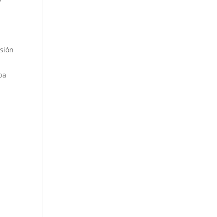
esión
eba