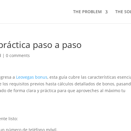
THE PROBLEM
THE SO
práctica paso a paso
d
|
0 comments
egresa a
Leovegas bonus
, esta guía cubre las características esenci
 los requisitos previos hasta cálculos detallados de bonos, pasan
ado de forma clara y práctica para que aproveches al máximo tu
nte listo:
 un número de teléfono móvil.