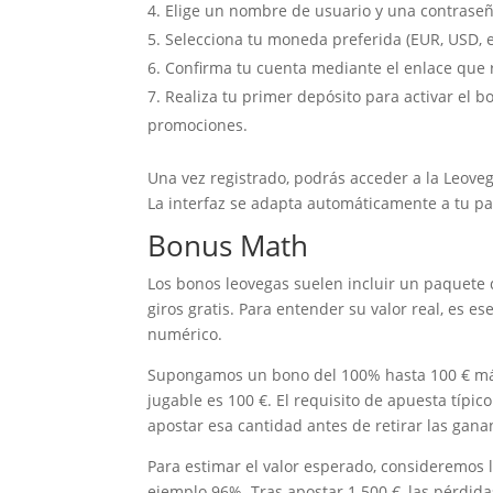
Elige un nombre de usuario y una contraseña 
Selecciona tu moneda preferida (EUR, USD, et
Confirma tu cuenta mediante el enlace que r
Realiza tu primer depósito para activar el b
promociones.
Una vez registrado, podrás acceder a la Leove
La interfaz se adapta automáticamente a tu pa
Bonus Math
Los bonos leovegas suelen incluir un paquete 
giros gratis. Para entender su valor real, es e
numérico.
Supongamos un bono del 100% hasta 100 € más 5
jugable es 100 €. El requisito de apuesta típico
apostar esa cantidad antes de retirar las gan
Para estimar el valor esperado, consideremos 
ejemplo 96%. Tras apostar 1.500 €, las pérdidas