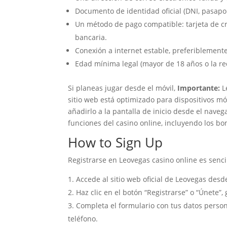
Documento de identidad oficial (DNI, pasapor
Un método de pago compatible: tarjeta de cré
bancaria.
Conexión a internet estable, preferiblement
Edad mínima legal (mayor de 18 años o la re
Si planeas jugar desde el móvil,
Importante:
L
sitio web está optimizado para dispositivos m
añadirlo a la pantalla de inicio desde el naveg
funciones del casino online, incluyendo los bo
How to Sign Up
Registrarse en Leovegas casino online es sencil
Accede al sitio web oficial de Leovegas desd
Haz clic en el botón “Registrarse” o “Únete”
Completa el formulario con tus datos perso
teléfono.