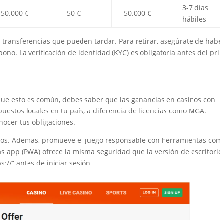
3-7 días
50.000 €
50 €
50.000 €
hábiles
o transferencias que pueden tardar. Para retirar, asegúrate de hab
ono. La verificación de identidad (KYC) es obligatoria antes del pr
que esto es común, debes saber que las ganancias en casinos con
uestos locales en tu país, a diferencia de licencias como MGA.
nocer tus obligaciones.
s datos. Además, promueve el juego responsable con herramientas co
as app (PWA) ofrece la misma seguridad que la versión de escritori
://” antes de iniciar sesión.