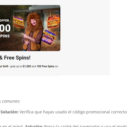
as comunes:
.
Solución:
Verifica que hayas usado el código promocional correcto
 en el móvil.
Solución:
Borra la caché del navegador o usa el mod