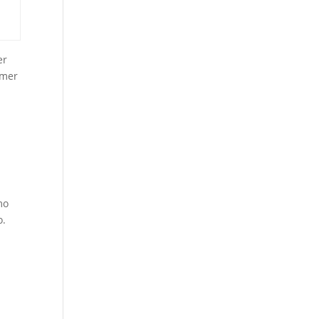
er
imer
mo
o.