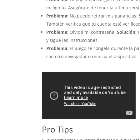
incógnito. Asegúrate de tener la última vers
Problema:
No puedo retirar mis ganancias.
También verifica que tu cuenta esté verificad
Problema:
Olvidé mi contraseña.
Solución:
H
y sigue las instrucciones.
Problema:
El juego se congela durante la pa
con otro navegador o reinicia el dispositivo.
Pro Tips