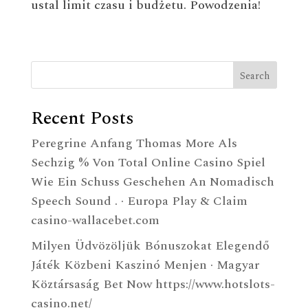
ustal limit czasu i budżetu. Powodzenia!
Search
Recent Posts
Peregrine Anfang Thomas More Als
Sechzig % Von Total Online Casino Spiel
Wie Ein Schuss Geschehen An Nomadisch
Speech Sound . · Europa Play & Claim
casino-wallacebet.com
Milyen Üdvözöljük Bónuszokat Elegendő
Játék Közbeni Kaszinó Menjen · Magyar
Köztársaság Bet Now https://www.hotslots-
casino.net/