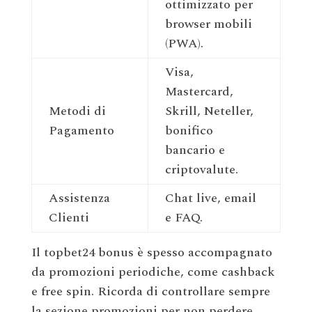
ottimizzato per
browser mobili
(PWA).
Visa,
Mastercard,
Metodi di
Skrill, Neteller,
Pagamento
bonifico
bancario e
criptovalute.
Assistenza
Chat live, email
Clienti
e FAQ.
Il topbet24 bonus è spesso accompagnato
da promozioni periodiche, come cashback
e free spin. Ricorda di controllare sempre
la sezione promozioni per non perdere