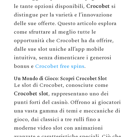
le tante opzioni disponibili,
Crocobet
si
distingue per la varietà e l’innovazione
delle sue offerte. Questo articolo esplora
come sfruttare al meglio tutte le
opportunità che Crocobet ha da offrire,
dalle sue slot uniche all’app mobile
intuitiva, senza dimenticare i generosi
bonus e
Crocobet free spins
.
Un Mondo di Gioco: Scopri Crocobet Slot
Le slot di Crocobet, conosciute come
Crocobet slot
, rappresentano uno dei
punti forti del casinò. Offrono ai giocatori
una vasta gamma di temi e meccaniche di
gioco, dai classici a tre rulli fino a
moderne video slot con animazioni
avanzate e caratteristiche speciali. Ciò che