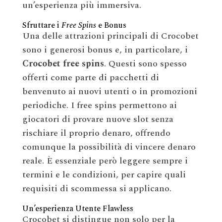
un’esperienza più immersiva.
Sfruttare i
Free Spins
e Bonus
Una delle attrazioni principali di Crocobet
sono i generosi bonus e, in particolare, i
Crocobet free spins
. Questi sono spesso
offerti come parte di pacchetti di
benvenuto ai nuovi utenti o in promozioni
periodiche. I free spins permettono ai
giocatori di provare nuove slot senza
rischiare il proprio denaro, offrendo
comunque la possibilità di vincere denaro
reale. È essenziale però leggere sempre i
termini e le condizioni, per capire quali
requisiti di scommessa si applicano.
Un’esperienza Utente Flawless
Crocobet si distingue non solo per la