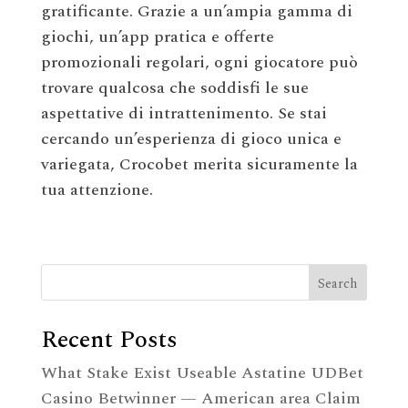
gratificante. Grazie a un’ampia gamma di
giochi, un’app pratica e offerte
promozionali regolari, ogni giocatore può
trovare qualcosa che soddisfi le sue
aspettative di intrattenimento. Se stai
cercando un’esperienza di gioco unica e
variegata, Crocobet merita sicuramente la
tua attenzione.
Search
Recent Posts
What Stake Exist Useable Astatine UDBet
Casino Betwinner — American area Claim