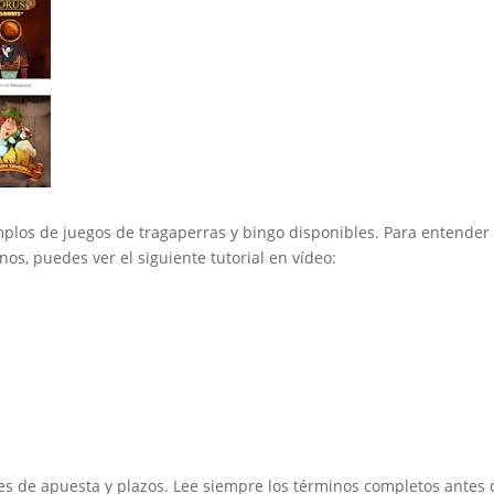
plos de juegos de tragaperras y bingo disponibles. Para entender
nos, puedes ver el siguiente tutorial en vídeo:
s de apuesta y plazos. Lee siempre los términos completos antes 