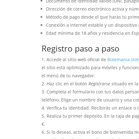
Documento de identidad válido (DNI, pasapor
Dirección de correo electrónico activa y núm
Método de pago desde el que harás tu primer
Conexión a internet estable y un dispositivo
Edad mínima de 18 años y residencia en Espa
Registro paso a paso
Accede al sitio web oficial de
Botemania slot
el sitio está optimizado para móviles y funci
el menú de tu navegador.
Haz clic en el botón
Registrarse
situado en la
Completa el formulario con tus datos person
teléfono. Elige un nombre de usuario y una co
Verifica tu identidad. Recibirás un enlace o
Realiza tu primer depósito. En la caja de pa
€.
Si lo deseas, activa el bono de bienvenida 