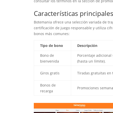
consultar los términos en la sección de promo
Características principale
Botemania ofrece una selección variada de tra
certificación de juego responsable y utiliza c
bonos más comunes:
Tipo de bono
Descripción
Bono de
Porcentaje adicional
bienvenida
(hasta un límite).
Giros gratis
Tiradas gratuitas en
Bonos de
Promociones semanal
recarga