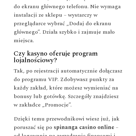
do ekranu głównego telefonu. Nie wymaga
instalacji ze sklepu – wystarczy w
przeglądarce wybrać „Dodaj do ekranu
głównego”. Działa szybko i zajmuje mało
miejsca.
Czy kasyno oferuje program
lojalnościowy?
Tak, po rejestracji automatycznie dołączasz
do programu VIP. Zdobywasz punkty za
każdy zakład, które możesz wymieniać na
bonusy lub gotówkę. Szczegóły znajdziesz
w zakładce „Promocje”.
Dzięki temu przewodnikowi wiesz już, jak
poruszać się po
spinanga casino online
–
od logowania po zarządzanie finansami i