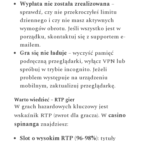
Wypłata nie została zrealizowana
–
sprawdź, czy nie przekroczyłeś limitu
dziennego i czy nie masz aktywnych
wymogów obrotu. Jeśli wszystko jest w
porządku, skontaktuj się z supportem e-
mailem.
Gra się nie ładuje
– wyczyść pamięć
podręczną przeglądarki, wyłącz VPN lub
spróbuj w trybie incognito. Jeżeli
problem występuje na urządzeniu
mobilnym, zaktualizuj przeglądarkę.
Warto wiedzieć – RTP gier
W grach hazardowych kluczowy jest
wskaźnik RTP (zwrot dla gracza). W
casino
spinanga
znajdziesz:
Slot o wysokim RTP (96-98%)
: tytuły