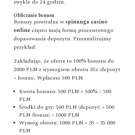
zwykle do 24 godzin.
Obliczanie bonusu
Bonusy powitalne w
spinanga casino
online
często mają formę procentowego
dopasowania depozytu. Przeanalizujmy
przykład:
Zakładając, że oferta to 100% bonusu do
2000 PLN z wymogiem obrotu 35x (depozyt
+ bonus). Wpłacasz 500 PLN.
Kwota bonusu: 500 PLN × 100% = 500
PLN
Środki do gry: 500 PLN (depozyt) + 500
PLN (bonus) = 1000 PLN
Wymóg obrotu: 1000 PLN × 35 = 35 000
PLN