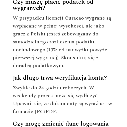
Czy muszę płacić podatek od
wygranych?
W przypadku licencji Curacao wygrane są
wypłacane w pełnej wysokości, ale jako
gracz z Polski jesteś zobowiązany do
samodzielnego rozliczenia podatku
dochodowego (19% od nadwyżki powyżej
pierwszej wygranej). Skonsultuj się z
doradcą podatkowym.
Jak długo trwa weryfikacja konta?
Zwykle do 24 godzin roboczych. W
weekendy proces może się wydłużyć.
Upewnij się, że dokumenty są wyraźne i w
formacie JPG/PDF.
Czy mogę zmienić dane logowania