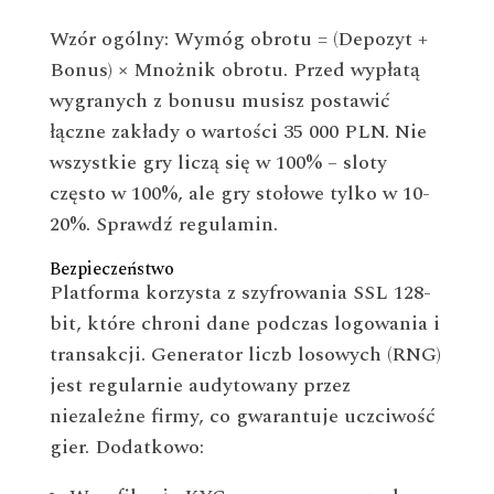
Wzór ogólny: Wymóg obrotu = (Depozyt +
Bonus) × Mnożnik obrotu. Przed wypłatą
wygranych z bonusu musisz postawić
łączne zakłady o wartości 35 000 PLN. Nie
wszystkie gry liczą się w 100% – sloty
często w 100%, ale gry stołowe tylko w 10-
20%. Sprawdź regulamin.
Bezpieczeństwo
Platforma korzysta z szyfrowania SSL 128-
bit, które chroni dane podczas logowania i
transakcji. Generator liczb losowych (RNG)
jest regularnie audytowany przez
niezależne firmy, co gwarantuje uczciwość
gier. Dodatkowo: