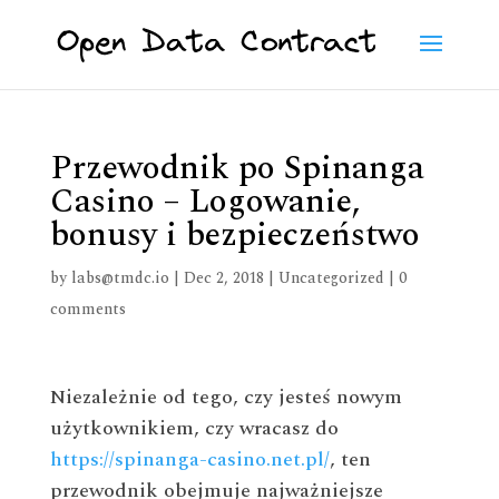
Przewodnik po Spinanga
Casino – Logowanie,
bonusy i bezpieczeństwo
by
labs@tmdc.io
|
Dec 2, 2018
|
Uncategorized
|
0
comments
Niezależnie od tego, czy jesteś nowym
użytkownikiem, czy wracasz do
https://spinanga-casino.net.pl/
, ten
przewodnik obejmuje najważniejsze