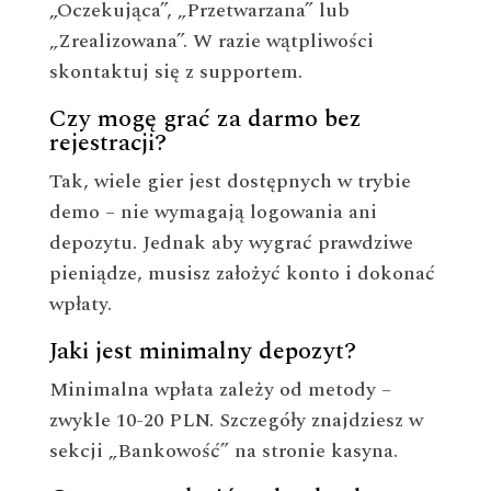
„Oczekująca”, „Przetwarzana” lub
„Zrealizowana”. W razie wątpliwości
skontaktuj się z supportem.
Czy mogę grać za darmo bez
rejestracji?
Tak, wiele gier jest dostępnych w trybie
demo – nie wymagają logowania ani
depozytu. Jednak aby wygrać prawdziwe
pieniądze, musisz założyć konto i dokonać
wpłaty.
Jaki jest minimalny depozyt?
Minimalna wpłata zależy od metody –
zwykle 10-20 PLN. Szczegóły znajdziesz w
sekcji „Bankowość” na stronie kasyna.