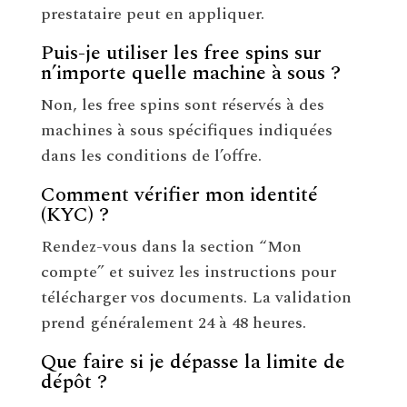
prestataire peut en appliquer.
Puis-je utiliser les free spins sur
n’importe quelle machine à sous ?
Non, les free spins sont réservés à des
machines à sous spécifiques indiquées
dans les conditions de l’offre.
Comment vérifier mon identité
(KYC) ?
Rendez-vous dans la section “Mon
compte” et suivez les instructions pour
télécharger vos documents. La validation
prend généralement 24 à 48 heures.
Que faire si je dépasse la limite de
dépôt ?