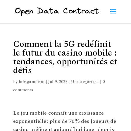
Comment la 5G redéfinit
le futur du casino mobile :
tendances, opportunités et
défis
by
labs@tmdc.io
|
Jul 9, 2025
|
Uncategorized
|
0
comments
Le jeu mobile connaît une croissance
exponentielle : plus de 70 % des joueurs de
casino préfèrent aujourd’hui jouer depuis