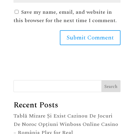
Save my name, email, and website in
this browser for the next time I comment.
Search
Recent Posts
Tablă Mizare Și Exist Cazinou De Jocuri
De Noroc Opțiuni Winboss Online Casino
– România Play for Real