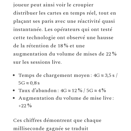
joueur peut ainsi voir le croupier
distribuer les cartes en temps réel, tout en
plaçant ses paris avec une réactivité quasi
instantanée. Les opérateurs qui ont testé
cette technologie ont observé une hausse
de la rétention de 18 % et une
augmentation du volume de mises de 22 %
sur les sessions live.
Temps de chargement moyen : 4G ≈ 3,5 s /
5G ≈ 0,8 s
Taux d’abandon : 4G ≈ 12 % / 5G ≈ 4 %
Augmentation du volume de mise live :
+22 %
Ces chiffres démontrent que chaque
milliseconde gagnée se traduit