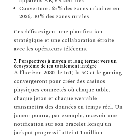
appareils AR/VR certifiés
Couverture : 65 % des zones urbaines en
2026, 30 % des zones rurales
Ces défis exigent une planification
stratégique et une collaboration étroite
avec les opérateurs télécoms.
7. Perspectives à moyen et long terme : vers un
écosystème de jeu totalement intégré
À l’horizon 2030, le IoT, la 5G et le gaming
convergeront pour créer des casinos
physiques connectés où chaque table,
chaque jeton et chaque wearable
transmettra des données en temps réel. Un
joueur pourra, par exemple, recevoir une
notification sur son bracelet lorsqu’un
jackpot progressif atteint 1 million