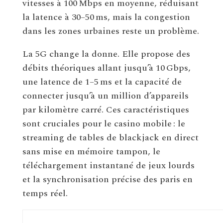
vitesses à 100 Mbps en moyenne, réduisant
la latence à 30–50 ms, mais la congestion
dans les zones urbaines reste un problème.
La 5G change la donne. Elle propose des
débits théoriques allant jusqu’à 10 Gbps,
une latence de 1–5 ms et la capacité de
connecter jusqu’à un million d’appareils
par kilomètre carré. Ces caractéristiques
sont cruciales pour le casino mobile : le
streaming de tables de blackjack en direct
sans mise en mémoire tampon, le
téléchargement instantané de jeux lourds
et la synchronisation précise des paris en
temps réel.