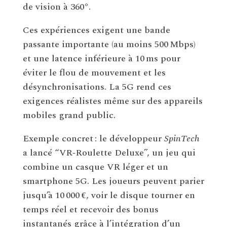
de vision à 360°.
Ces expériences exigent une bande
passante importante (au moins 500 Mbps)
et une latence inférieure à 10 ms pour
éviter le flou de mouvement et les
désynchronisations. La 5G rend ces
exigences réalistes même sur des appareils
mobiles grand public.
Exemple concret : le développeur
SpinTech
a lancé “VR‑Roulette Deluxe”, un jeu qui
combine un casque VR léger et un
smartphone 5G. Les joueurs peuvent parier
jusqu’à 10 000 €, voir le disque tourner en
temps réel et recevoir des bonus
instantanés grâce à l’intégration d’un