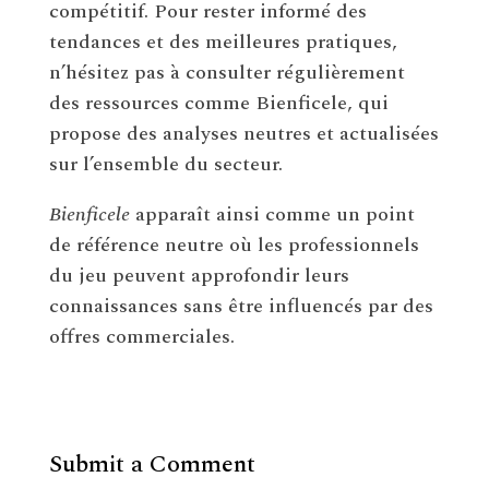
compétitif. Pour rester informé des
tendances et des meilleures pratiques,
n’hésitez pas à consulter régulièrement
des ressources comme Bienficele, qui
propose des analyses neutres et actualisées
sur l’ensemble du secteur.
Bienficele
apparaît ainsi comme un point
de référence neutre où les professionnels
du jeu peuvent approfondir leurs
connaissances sans être influencés par des
offres commerciales.
Submit a Comment